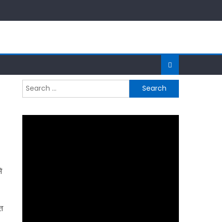
Search
for:
ं
त