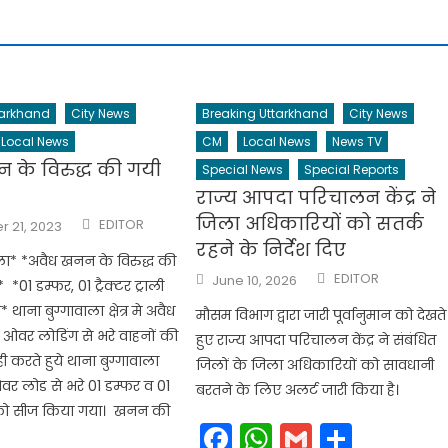
tarkhand
City News
Breaking Uttarkhand
City News
Local News
CM
Local News
News TV
 के विरुद्ध की गयी
Special News
Special Reports
राज्य आपदा परिचालन केंद्र ने
Author
जिला अधिकारियों को सतर्क
EDITOR
 21, 2023
रहने के निर्देश दिए
ाला* *अवैध खनन के विरुद्ध की
Author
Posted
EDITOR
June 10, 2026
 *01 डम्फर, 01 ट्रैक्टर ट्राली
on
ाना बुग्गावाला क्षेत्र मे अवैध
मौसम विभाग द्वारा जारी पूर्वानुमान को देखते
ओवर लोडिंग से भरे वाहनों की
हुए राज्य आपदा परिचालन केंद्र ने संबंधित
ाही करते हुये थाना बुग्गावाला
जिलों के जिला अधिकारियों को सावधानी
ओवर लोड से भरे 01 डम्फर व 01
बरतने के लिए अलर्ट जारी किया है।
ाली को सीज किया गया। खनन की
Facebook
WhatsApp
Gmail
Share