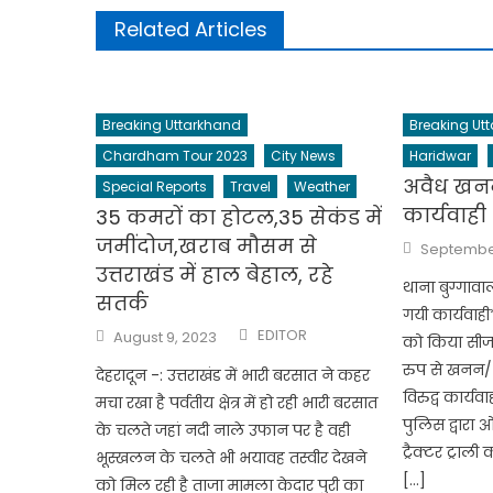
Related Articles
Breaking Uttarkhand
Breaking Ut
Chardham Tour 2023
City News
Haridwar
अवैध खनन
Special Reports
Travel
Weather
कार्यवाही
35 कमरों का होटल,35 सेकंड में
जमींदोज,खराब मौसम से
Posted
September
on
उत्तराखंड में हाल बेहाल, रहे
थाना बुग्गाव
सतर्क
गयी कार्यवाही*
Author
Posted
EDITOR
August 9, 2023
को किया सीज* थ
on
रुप से खनन/ 
देहरादून -: उत्तराखंड में भारी बरसात ने कहर
विरुद्व कार्यव
मचा रखा है पर्वतीय क्षेत्र में हो रही भारी बरसात
पुलिस द्वारा 
के चलते जहां नदी नाले उफान पर है वही
ट्रैक्टर ट्र
भूस्खलन के चलते भी भयावह तस्वीर देखने
[…]
को मिल रही है ताजा मामला केदार पुरी का