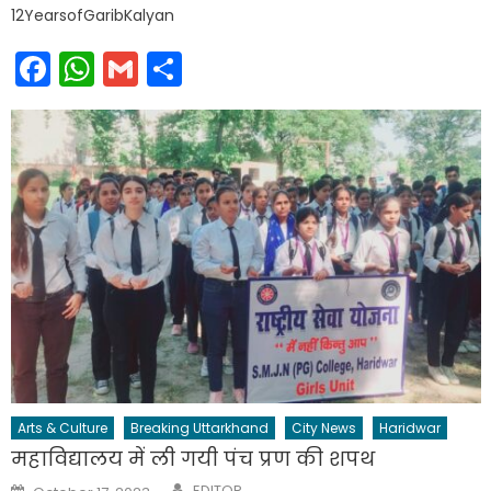
12YearsofGaribKalyan
Facebook
WhatsApp
Gmail
Share
Arts & Culture
Breaking Uttarkhand
City News
Haridwar
महाविद्यालय में ली गयी पंच प्रण की शपथ
Author
Posted
EDITOR