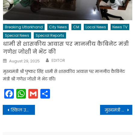
Breaking Uttarkhand
City News
CM
Local News
News TV
Special News
Special Reports
धामी से शासकीय आवास पर माननीय कैबिनेट मंत्री
गणेश जोशी ने भेंट की
Author
Posted
EDITOR
August 29, 2025
on
मुख्यमंत्री श्री पुष्कर सिंह धामी से शासकीय आवास पर माननीय कैबिनेट
मंत्री श्री गणेश जोशी ने भेंट की।
Facebook
WhatsApp
Gmail
Share
Post
स्किल उत्तराखण्ड: युवाओं को मिले साढ़े तीन लाख रुपए मासिक वेतन के ऑफर
मुख्यमंत्री पुष्कर सिंह धामी ने बेतालघाट, नैनीताल में शहीद खेमचन्द्र डोरबी राजकीय स्नातकोत्तर महाविद्यालय के वार्षिकोत्सव कार्यक्रम में प्रतिभाग किया
navigation