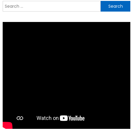
Search
for: