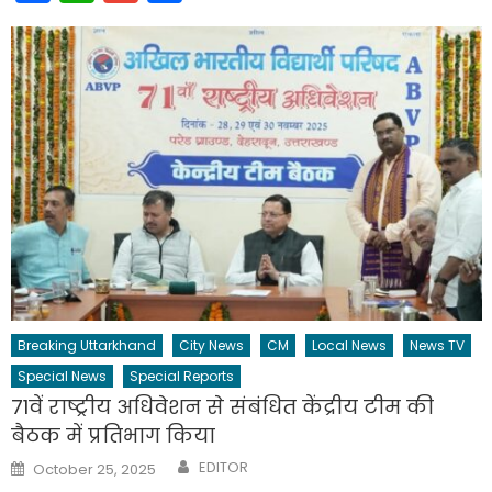
Breaking Uttarkhand
City News
CM
Local News
News TV
Special News
Special Reports
71वें राष्ट्रीय अधिवेशन से संबंधित केंद्रीय टीम की
बैठक में प्रतिभाग किया
Author
Posted
EDITOR
October 25, 2025
on