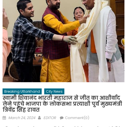
Breaking Uttarkhand
City News
स्वामी शिवानंद भारती महाराज से जीत का आशीर्वाद
लेने पहुंचे भाजपा के लोकसभा प्रत्याशी पूर्व मुख्यमंत्री
त्रिवेंद्र सिंह रावत
Posted
Author
March 24, 2024
EDITOR
Comment(0)
on