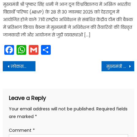
मुख्यमंत्री श्री पुष्कर सिंह धामी ने आज दून विश्वविद्यालय में अखिल भारतीय
विद्यार्थी परिषद (ABVP) के 28 से 30 नवम्बर 2025 को देहरादून में
आयोजित होने वाले 71वें राष्ट्रीय अधिवेशन से संबंधित केंद्रीय टीम की बैठक
में प्रतिभाग किया। बैठक में मुख्यमंत्री ने अधिवेशन की तैयारियों की विस्तृत
जानकारी ली और आयोजन से जुड़ी व्यवस्थाओं […]
Facebook
WhatsApp
Gmail
Share
Post
लोकसभा सामान्य निर्वाचन में सोशल मीडिया पर प्रकाशित करने से पूर्व प्रचार सामग्री जनपद स्तर पर गठित एमसीएमसी कमेटी से अनुमति लेना अनिवार्य
मुख्यमंत्री पुष्कर सिंह धामी ने दुकानदारों से पूछा प्रदेश सरकार की योजनाओं का लाभ
navigation
Leave a Reply
Your email address will not be published.
Required fields
are marked
*
Comment
*