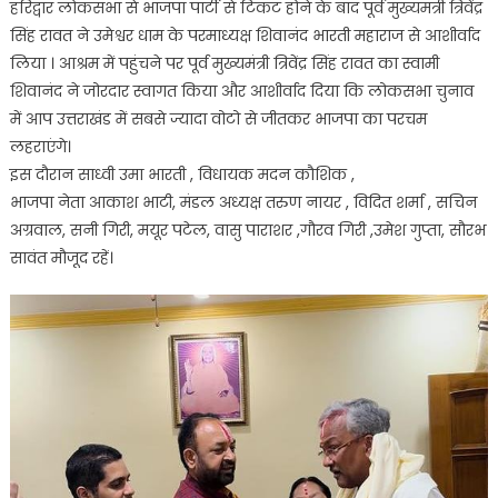
हरिद्वार लोकसभा से भाजपा पार्टी से टिकट होने के बाद पूर्व मुख्यमंत्री त्रिवेंद्र
सिंह रावत ने उमेश्वर धाम के परमाध्यक्ष शिवानंद भारती महाराज से आशीर्वाद
लिया । आश्रम में पहुंचने पर पूर्व मुख्यमंत्री त्रिवेंद्र सिंह रावत का स्वामी
शिवानंद ने जोरदार स्वागत किया और आशीर्वाद दिया कि लोकसभा चुनाव
में आप उत्तराखंड में सबसे ज्यादा वोटो से जीतकर भाजपा का परचम
लहराएंगे।
इस दौरान‌ साध्वी उमा भारती , विधायक मदन कौशिक ,
भाजपा नेता आकाश भाटी, मंडल अध्यक्ष तरुण नायर , विदित शर्मा , सचिन
अग्रवाल, सनी गिरी, मयूर पटेल, वासु पाराशर ,गौरव गिरी ,उमेश गुप्ता, सौरभ
सावंत मौजूद रहें।