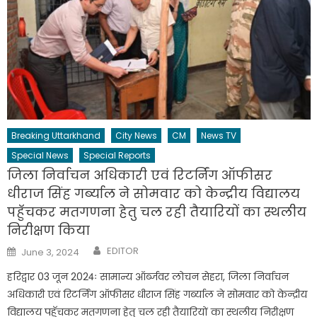
Breaking Uttarkhand
City News
CM
News TV
Special News
Special Reports
जिला निर्वाचन अधिकारी एवं रिटर्निंग ऑफीसर
धीराज सिंह गर्ब्याल ने सोमवार को केन्द्रीय विद्यालय
पहुॅचकर मतगणना हेतु चल रही तैयारियों का स्थलीय
निरीक्षण किया
Author
Posted
EDITOR
June 3, 2024
on
हरिद्वार 03 जून 2024ः सामान्य ऑर्ब्जवर लोचन सेहरा, जिला निर्वाचन
अधिकारी एवं रिटर्निंग ऑफीसर धीराज सिंह गर्ब्याल ने सोमवार को केन्द्रीय
विद्यालय पहुॅचकर मतगणना हेतु चल रही तैयारियों का स्थलीय निरीक्षण