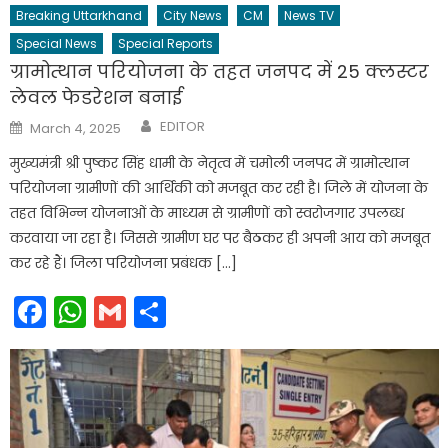
Breaking Uttarkhand
City News
CM
News TV
Special News
Special Reports
ग्रामोत्थान परियोजना के तहत जनपद में 25 क्लस्टर
लेवल फेडरेशन बनाई
Author
Posted
EDITOR
March 4, 2025
on
मुख्यमंत्री श्री पुष्कर सिंह धामी के नेतृत्व में चमोली जनपद में ग्रामोत्थान
परियोजना ग्रामीणों की आर्थिकी को मजबूत कर रही है। जिले में योजना के
तहत विभिन्न योजनाओं के माध्यम से ग्रामीणों को स्वरोजगार उपलब्ध
करवाया जा रहा है। जिससे ग्रामीण घर पर बैठकर ही अपनी आय को मजबूत
कर रहे हैं। जिला परियोजना प्रबंधक […]
Facebook
WhatsApp
Gmail
Share