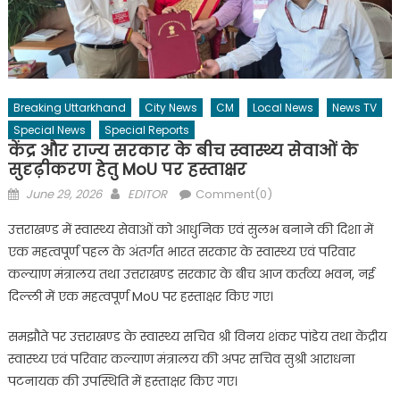
Breaking Uttarkhand
City News
CM
Local News
News TV
Special News
Special Reports
केंद्र और राज्य सरकार के बीच स्वास्थ्य सेवाओं के
सुदृढ़ीकरण हेतु MoU पर हस्ताक्षर
Posted
Author
June 29, 2026
EDITOR
Comment(0)
on
उत्तराखण्ड में स्वास्थ्य सेवाओं को आधुनिक एवं सुलभ बनाने की दिशा में
एक महत्वपूर्ण पहल के अंतर्गत भारत सरकार के स्वास्थ्य एवं परिवार
कल्याण मंत्रालय तथा उत्तराखण्ड सरकार के बीच आज कर्तव्य भवन, नई
दिल्ली में एक महत्वपूर्ण MoU पर हस्ताक्षर किए गए।
समझौते पर उत्तराखण्ड के स्वास्थ्य सचिव श्री विनय शंकर पांडेय तथा केंद्रीय
स्वास्थ्य एवं परिवार कल्याण मंत्रालय की अपर सचिव सुश्री आराधना
पटनायक की उपस्थिति में हस्ताक्षर किए गए।