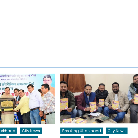
tarkhand
City News
Breaking Uttarkhand
City News