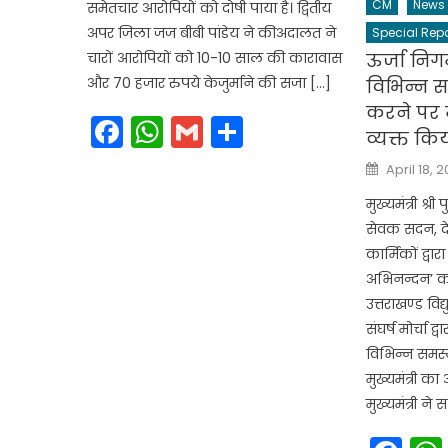
CM
News
समेतचार आरोपियों को दोषी पाया है। द्वितीय
अपर जिला जज बीबी पांडेय ने कीअदालत ने
Special Repo
चारों आरोपियों को 10-10 साल की कारावास
ऊर्जा निगम
और 70 हजार रुपये केजुर्माने की सजा […]
विभिन्न 
करने पर म
Facebook
WhatsApp
Gmail
Share
व्यक्त कि
Posted
April 18, 
on
मुख्यमंत्री श्र
सेवक सदन, देह
कार्मिकों द्वा
अभिनन्दन’ कार
उत्तराखण्ड विद
संघर्ष मोर्चा द
विभिन्न समस
मुख्यमंत्री क
मुख्यमंत्री ने