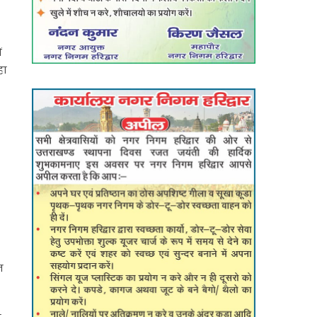
ं
ं
हा
त