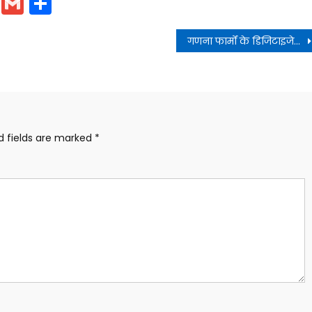
cebook
WhatsApp
Gmail
Share
गणना फार्मों के डिजिटाइजेशन कार्य में प्रदेश ने पार किया 92 प्रतिशत का आंकड़ा
d fields are marked
*