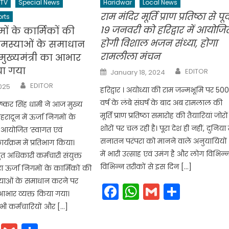
 TV
Special News
Haridwar
Local News
राम मंदिर मूर्ति प्राण प्रतिष्ठा से पूर्
rts
19 जनवरी को हरिद्वार में आयोजि
ों के कार्मिकों की
होगी विशाल भजन संध्या, होगा
समस्याओं के समाधान
रामलीला मंचन
ुख्यमंत्री का आभार
Author
या गया
Posted
EDITOR
January 18, 2024
on
Author
EDITOR
2025
हरिद्वार । अयोध्या की राम जन्मभूमि पर 50
वर्ष के लंबे संघर्ष के बाद अब रामलाल की
ी पुष्कर सिंह धामी ने आज मुख्य
मूर्ति प्राण प्रतिष्ठा समारोह की तैयारियां जोरों
रादून में ऊर्जा निगमों के
शोरों पर चल रही है। पूरा देश ही नहीं, दुनिया म
रा आयोजित ’स्वागत एवं
सनातन परंपरा को मानने वाले अनुयायियों
्यक्रम में प्रतिभाग किया।
में भारी उत्साह एवं उमंग है और लोग विभिन्
्युत अधिकारी कर्मचारी संयुक्त
विभिन्न तरीकों से इस दिन […]
्वारा ऊर्जा निगमों के कार्मिकों की
्याओं के समाधान करने पर
Facebook
WhatsApp
Gmail
Share
ा आभार व्यक्त किया गया।
 सभी कर्मचारियों और […]