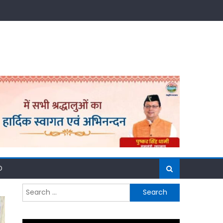
D
Search
for: