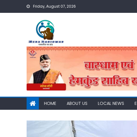
Skip
Friday, August 07, 2026
to
content
HOME
ABOUT US
LOCAL NEWS