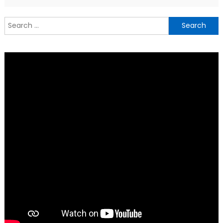
Search
for: