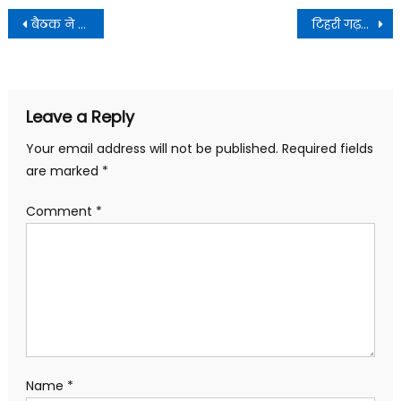
Post
बैठक ने जन अपेक्षाओं और प्रशासनिक प्राथमिकताओं के बीच समन्वय का महत्वपूर्ण मंच प्रस्तुत किया
टिहरी गढ़वाल के समस्त जिलास्तरीय अधिकारियों के साथ जनपदीय कार्यों की समीक्षा बैठक आयोजित की
navigation
Leave a Reply
Your email address will not be published.
Required fields
are marked
*
Comment
*
Name
*