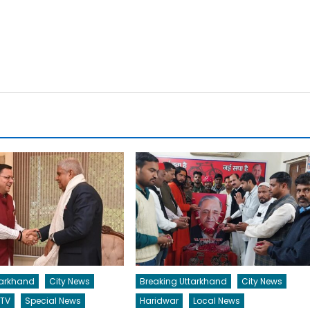
tarkhand
City News
Breaking Uttarkhand
City News
 TV
Special News
Haridwar
Local News