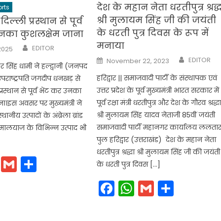
देश के महान नेता धरतीपुत्र श्रद्
rts
श्री मुलायम सिंह जी की जयंती
िल्ली प्रस्थान से पूर्व
के धरती पुत्र दिवस के रूप में
उनका कुशलक्षेम जाना
मनाया
Author
EDITOR
2025
Author
Posted
EDITOR
November 22, 2023
on
ष्कर सिंह धामी ने हल्द्वानी (जनपद
हरिद्वार || समाजवादी पार्टी के संस्थापक एवं
उपराष्ट्रपति जगदीप धनखड़ से
उत्तर प्रदेश के पूर्व मुख्यमंत्री भारत सरकार में
्रस्थान से पूर्व भेंट कर उनका
पूर्व रक्षा मंत्री धरतीपुत्र और देश के गौरव श्रद्ध
ा।इस अवसर पर मुख्यमंत्री ने
श्री मुलायम सिंह यादव नेताजी 85वीं जयंती
स्थानीय उत्पादों के अंब्रेला ब्रांड
समाजवादी पार्टी महानगर कार्यालय ललतार
ालयाज के विभिन्न उत्पाद भी
पुल हरिद्वार (उत्तराखंड) देश के महान नेता
धरतीपुत्र श्रद्धा श्री मुलायम सिंह जी की जयंती
cebook
WhatsApp
Gmail
Share
के धरती पुत्र दिवस […]
Facebook
WhatsApp
Gmail
Share