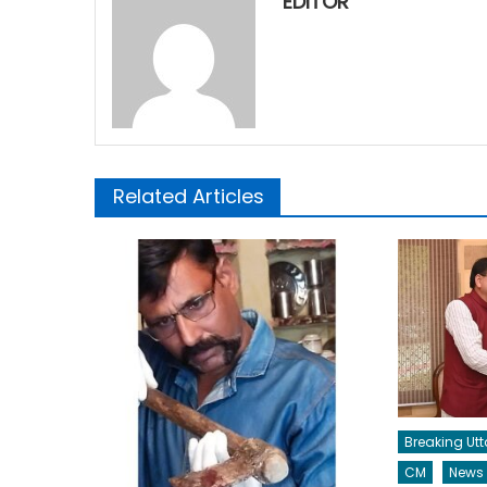
EDITOR
Related Articles
Breaking Ut
CM
News