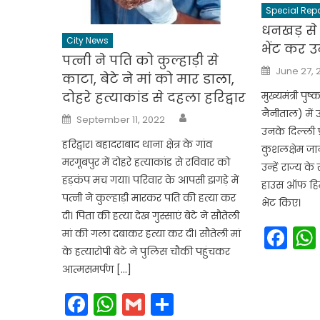
Special Repo
धनखड़ से द
City News
भेंट कर 
पत्नी ने पति को कुल्हाड़ी से
Posted
June 27, 
on
काटा, बेटे ने मां को मार डाला,
मुख्यमंत्री पु
दोहरे हत्याकांड से दहला हरिद्वार
नैनीताल) में 
Author
Posted
September 11, 2022
on
उनके दिल्ली प
हरिद्वार। बहादराबाद थाना क्षेत्र के गांव
कुशलक्षेम जान
मरगूबपुर में दोहरे हत्याकांड से रविवार को
उन्हें राज्य के 
हड़कंप मच गया। परिवार के आपसी झगड़े में
हाउस ऑफ हिम
पत्नी ने कुल्हाड़ी मारकर पति की हत्या कर
भेंट किए।
दी। पिता की हत्या देख गुस्साएं बेटे ने सौतेली
Fa
मां की गला दबाकर हत्या कर दी। सौतेली मां
के हत्यारोपी बेटे ने पुलिस चौकी पहुंचकर
आत्मसमर्पण […]
Facebook
WhatsApp
Gmail
Share