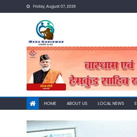
Skip
Friday, August 07, 2026
to
content
HOME
ABOUT US
LOCAL NEWS