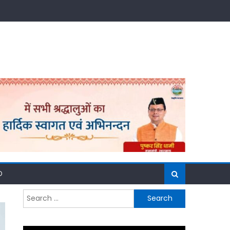
D
Search
for: