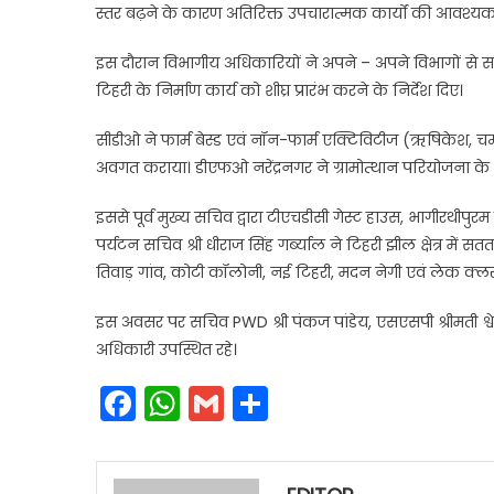
स्तर बढ़ने के कारण अतिरिक्त उपचारात्मक कार्यों की आवश्य
इस दौरान विभागीय अधिकारियों ने अपने – अपने विभागों से 
टिहरी के निर्माण कार्य को शीघ्र प्रारंभ करने के निर्देश दिए।
सीडीओ ने फार्म बेस्ड एवं नॉन-फार्म एक्टिविटीज (ऋषिकेश, 
अवगत कराया। डीएफओ नरेंद्रनगर ने ग्रामोत्थान परियोजना के
इससे पूर्व मुख्य सचिव द्वारा टीएचडीसी गेस्ट हाउस, भागीरथीपुरम
पर्यटन सचिव श्री धीराज सिंह गर्ब्याल ने टिहरी झील क्षेत्र मे
तिवाड़ गांव, कोटी कॉलोनी, नई टिहरी, मदन नेगी एवं लेक क्लस
इस अवसर पर सचिव PWD श्री पंकज पांडेय, एसएसपी श्रीमती श्वेता 
अधिकारी उपस्थित रहे।
Facebook
WhatsApp
Gmail
Share