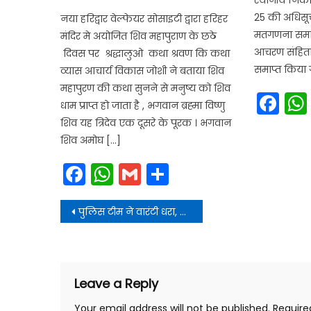
on
25 की अधिसूच
नया हरिद्वार वेल्फेयर सोसाइटी द्वारा हरिहर
मतगणना समाप
मंदिर मे अयोजित शिव महापुराण के छठे
आचरण संहिता 
दिवस पर श्रद्धालुओ कथा श्रवण कि कथा
समाप्त किया ग
व्यास आचार्य विकास जोशी ने बताया शिव
महापुरण की कथा सुनने से मनुष्य को शिव
Fa
धाम प्राप्त हो जाता है , भगवान ब्रह्मा विष्णु
शिव यह त्रिदेव एक दूसरे के पूरक । भगवान
शिव अमोघ […]
Facebook
WhatsApp
Gmail
Share
Post
पुलिस टीम ने वारंटी धरा, न्यायालय में पेश किए जाने की है तैयारी
navigation
Leave a Reply
Your email address will not be published.
Require