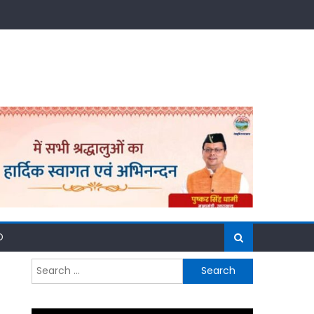
D
Search
for: