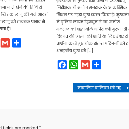
मुख्यमंत्री श्री पुष्कर सिंह धामी ने एलआईयू
ना जारी होने की तिथि से
निरीक्षक श्री मनोज मनराल के आकस्मिक
्ति तक लागू की गयी आदर्श
निधन पर गहरा दुःख व्यक्त किया है। मुख्यमंत्
लागू को तत्काल प्रभाव से
ने पुलिस लाइन देहरादून में स्व. मनोज
या है।
मनराल को श्रद्धांजलि अर्पित की। मुख्यमंत्री 
दिवंगत की आत्मा की शांति के लिए ईश्वर से
cebook
WhatsApp
Gmail
Share
प्रार्थना करते हुए शोक संतप्त परिजनों को 
असहनीय दुःख को […]
Facebook
WhatsApp
Gmail
Share
नाबालिग बालिका को बहला फुसलाकर अपने साथ भगाने वाले आरोपी को पुलिस टीम ने धर दबोचा
d fields are marked
*