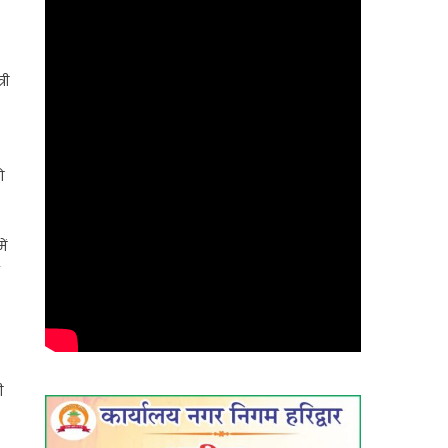
री
ो
ें
ी