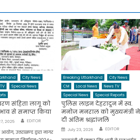
tarkhand
City News
Breaking Uttarkhand
City News
 TV
Special News
CM
Local News
News TV
rts
Special News
Special Reports
रण संहिता लागू को
पुलिस लाइन देहरादून में स्व.
रभाव से समाप्त किया
मनोज मनराल को मुख्यमंत्री न
दी अंतिम श्रद्धांजलि
Author
EDITOR
7, 2025
Author
Posted
EDITOR
July 23, 2026
 आयोग, उत्तराखण्ड द्वारा नागर
on
ाय सामान्य निर्वाचन-2024-