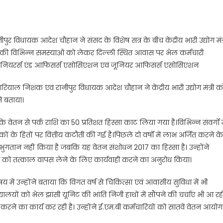
नीपुर विधायक आदेश चौहान ने संसद के विशेष सत्र के बीच केंद्रीय भारी उद्योग मंत्
क्षकों की विभिन्न समस्याओं को लेकर दिल्ली स्थित आवास पर भेल कर्मचारी
इंजीनियरर्स एंड आफिसर्स एसोसिएशन एवं जूनियर आफिसर्स एसोसिएशन
रियाल निशंक एवं रानीपुर विधायक आदेश चौहान ने केंद्रीय भारी उद्योग मंत्री क
ं बताया।
े वेतन से पर्क राशि का 50 प्रतिशत हिस्सा काट लिया गया है।विभिन्न संवर्गों म
कों के हितों पर वित्तीय कटौती की गई है।पिछले दो वर्षों में लाभ अर्जित करने के
ा भुगतान नहीं किया है जबकि यह वेतन संशोधन 2017 का हिस्सा है। उन्होंने
देश को तत्काल वापस लेने के लिए कार्यवाही करने का अनुरोध किया।
िषय में उन्होंने बताया कि विगत वर्ष से चिकित्सा एवं आवासीय सुविधा में भी
ालयों को भेल झांसी यूनिट की भांति निजी हाथों में सौंपने की चर्चाएं भी आ रह
ल करने का कार्य कर रही है। उन्होंने ई.एम.बी कर्मचारियों को सातवें वेतन आयोग