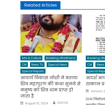
Related Articles
Arts & Culture
Breaking Uttarkhand
Breaking Ut
CM
News TV
Special News
CM
News
Special Reports
Special Repo
आचार्य विकास जोशी ने बताया
आदर्श आच
शिव महापुरण की कथा सुनने से
तत्काल प्
मनुष्य को शिव धाम प्राप्त हो
Posted
January 2
on
जाता है
राज्य निर्वाचन
Author
Posted
EDITOR
August 10, 2024
स्थानीय निक