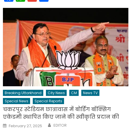
Breaking Uttarkhand
City News
CM
News TV
Special News
Special Reports
चकरपुर स्टेडियम छात्रावास में बोर्डिंग बॉक्सिग
एकेडमी स्थापित किए जाने की स्वीकृति प्रदान की
Author
Posted
EDITOR
February 27, 2025
on