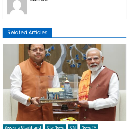
Related Articles
Breaking Uttarkhand
City News
CM
News TV