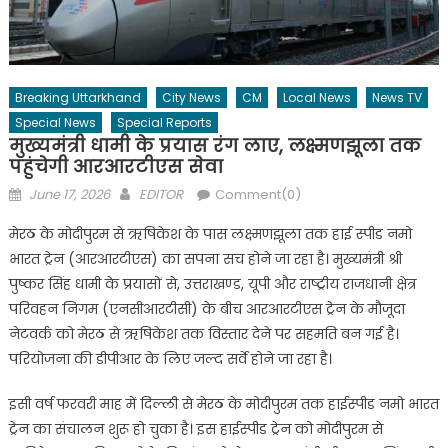
Breaking Uttarkhand
City News
CM
Local News
News TV
Special News
Special Reports
मुख्यमंत्री धामी के प्रयास रंग लाए, लक्ष्मणझूला तक
पहुंचेगी आरआरटीएस सेवा
Posted
Author
June 17, 2026
EDITOR
Comment(0)
on
मेरठ के मोदीपुरम से ऋषिकेश के पास लक्ष्मणझूला तक हाई स्पीड नमो
भारत ट्रेन (आरआरटीएस) का सपना सच होने जा रहा है। मुख्यमंत्री श्री
पुष्कर सिंह धामी के प्रयासों से, उत्तराखण्ड, यूपी और राष्ट्रीय राजधानी क्षेत्र
परिवहन निगम (एनसीआरटीसी) के बीच आरआरटीएस ट्रेन के मौजूदा
नेटवर्क को मेरठ से ऋषिकेश तक विस्तार देने पर सहमति बन गई है।
परियोजना की डीपीआर के लिए जल्द सर्वे होने जा रहा है।
इसी वर्ष फरवरी माह में दिल्ली से मेरठ के मोदीपुरम तक हाईस्पीड नमो भारत
ट्रेन का संचालन शुरू हो चुका है। इस हाईस्पीड ट्रेन को मोदीपुरम से