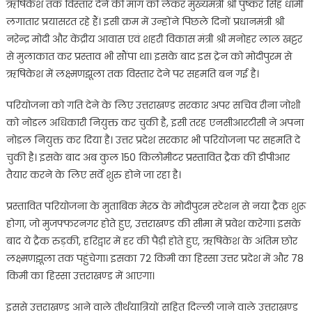
ऋषिकेश तक विस्तार देने की मांग को लेकर मुख्यमंत्री श्री पुष्कर सिंह धामी
लगातार प्रयासरत रहे हैं। इसी क्रम में उन्होंने पिछले दिनों प्रधानमंत्री श्री
नरेन्द्र मोदी और केंद्रीय आवास एवं शहरी विकास मंत्री श्री मनोहर लाल खट्टर
से मुलाकात कर प्रस्ताव भी सौंपा था। इसके बाद इस ट्रेन को मोदीपुरम से
ऋषिकेश में लक्ष्मणझूला तक विस्तार देने पर सहमति बन गई है।
परियोजना को गति देने के लिए उत्तराखण्ड सरकार अपर सचिव रीना जोशी
को नोडल अधिकारी नियुक्त कर चुकी है, इसी तरह एनसीआरटीसी ने अपना
नोडल नियुक्त कर दिया है। उत्तर प्रदेश सरकार भी परियोजना पर सहमति दे
चुकी है। इसके बाद अब कुल 150 किलोमीटर प्रस्तावित ट्रैक की डीपीआर
तैयार करने के लिए सर्वे शुरु होने जा रहा है।
प्रस्तावित परियोजना के मुताबिक मेरठ के मोदीपुरम स्टेशन से नया ट्रैक शुरू
होगा, जो मुजफ्फरनगर होते हुए, उत्तराखण्ड की सीमा में प्रवेश करेगा। इसके
बाद ये ट्रैक रुड़की, हरिद्वार में हर की पैड़ी होते हुए, ऋषिकेश के अंतिम छोर
लक्ष्मणझूला तक पहुंचेगा। इसका 72 किमी का हिस्सा उत्तर प्रदेश में और 78
किमी का हिस्सा उत्तराखण्ड में आएगा।
इससे उत्तराखण्ड आने वाले तीर्थयात्रियों सहित दिल्ली जाने वाले उत्तराखण्ड