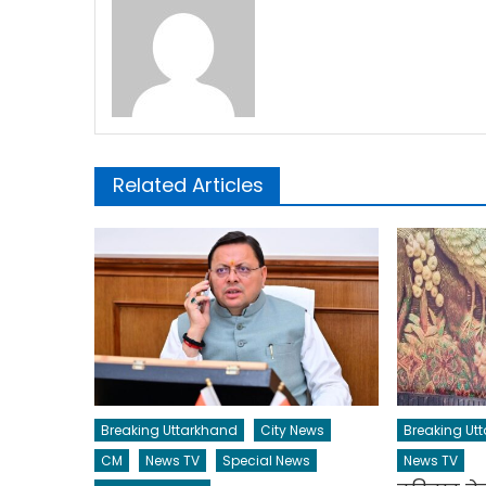
Related Articles
Breaking Uttarkhand
City News
Breaking Ut
CM
News TV
Special News
News TV