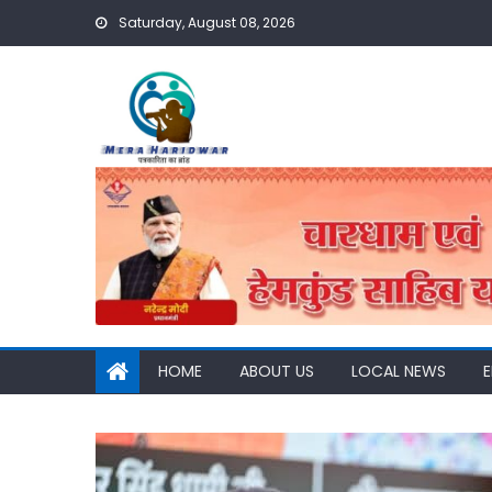
Skip
Saturday, August 08, 2026
to
content
HOME
ABOUT US
LOCAL NEWS