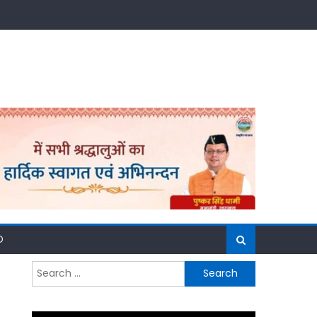
D
Search
for: