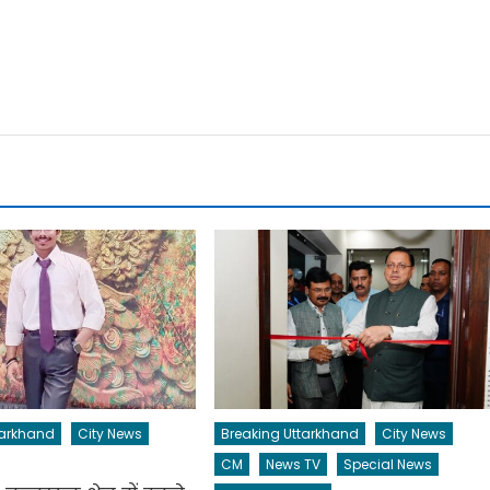
tarkhand
City News
Breaking Uttarkhand
City News
CM
News TV
Special News