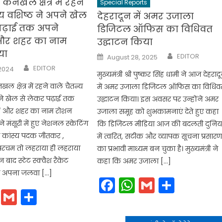
े कनखल क्षेत्र में रहने
Special Reports
्य वशिष्ठ ने अपने खेल
देहरादून में अमर उजाला
पढ़ाई तक अपने
डिजिटल ऑफिस का विधिवत
 और शहर का नाम
उद्घाटन किया
या
Author
Posted
EDITOR
August 28, 2025
on
Author
EDITOR
 2024
मुख्यमंत्री श्री पुष्कर सिंह धामी ने आज देहराद
खल क्षेत्र में रहने वाले चैतन्य
में अमर उजाला डिजिटल ऑफिस का विधिव
ने खेल से लेकर पढ़ाई तक
उद्घाटन किया। इस अवसर पर उन्होंने अमर
ं और शहर का नाम रोशन
उजाला समूह को शुभकामनाएं देते हुए कहा
े मंसूरी में हुए नेशनल स्केटिंग
कि डिजिटल मीडिया आज की बदलती दुनिय
ें कांस्य पदक जीतकर ,
में त्वरित, सटीक और व्यापक सूचना प्रसार
चम तो लहराया ही लहराया
का प्रभावी माध्यम बन चुका है। मुख्यमंत्री ने
बाद स्टेट स्क्वैश रैकेट
कहा कि अमर उजाला […]
ें अपना जलवा […]
Facebook
WhatsApp
Gmail
Share
cebook
WhatsApp
Gmail
Share