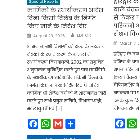
हरिद्वार क
Special Reports
वाले चैतन
कार्मिकों के स्थायीकरण आदेश
से लेकर 
बिना किसी विलंब के निर्गत
परिजनों
किए जाने के निर्देश दिए
रोशन कि
Author
Posted
EDITOR
August 28, 2025
on
Posted
March 7,
on
शासन ने सभी विभागों को राज्य के सरकारी
हरिद्वार के कन
सेवकों के स्थायीकरण के मामलों में
वशिष्ठ ने अप
स्थायीकरण नियमावली, 2002 का समुचित
अपने परिजनो
अनुपालन सुनिश्चित करते हुए पात्र कार्मिकों
किया। चैतन्य न
के स्थायीकरण आदेश बिना किसी विलंब के
चैंपियनशिप म
निर्गत किए जाने के निर्देश दिए हैं। सचिव
सफलता का पर
कार्मिक श्री शैलेश बगौली ने शासनादेश जारी
इसके कुछ दिन 
करते हुए सभी प्रमुख सचिवों, विभागाध्यक्षों,
चैंपियनशिप म
मंडलायुक्तों एवं […]
Fa
Facebook
WhatsApp
Gmail
Share