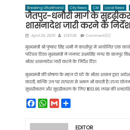
Breaking Uttarkhand
City News
CM
Local News
जैतपुर-धनौरी मार्ग के सुदृढ़
शासनादेश जारी करने के निर्दे
Posted
Author
April 24, 2025
EDITOR
Comment(0)
on
मुख्यमंत्री श्री पुष्कर सिंह धामी ने काशीपुर में आयोजित एक
परिचय दिया। मुख्यमंत्री ने जनपद उधमसिंह नगर के बाजपुर विधान
भीतर शासनादेश जारी करने के निर्देश दिए।
मुख्यमंत्री की घोषणा के महज दो घंटे के भीतर शासन द्वारा आ
करती, बल्कि उन पर तत्परता से अमल भी करती है। राज्य योजना के अ
सुधारीकरण और सुदृढ़ीकरण के लिए ₹1013.95 लाख की धनराशि 
Facebook
WhatsApp
Gmail
Share
EDITOR