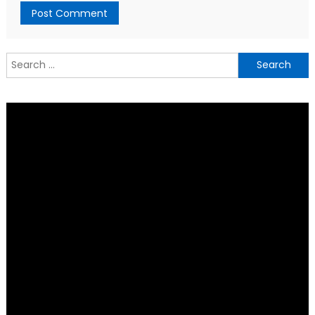
Search
for: