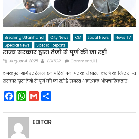
Breaking Uttarkhand
City News
CM
Local News
News TV
Special News
Special Reports
राज्य सरकार द्वारा तेजी से पूर्ण की जा रही
Posted
Author
August 4, 2025
EDITOR
Comment(0)
on
टनकपुर–बागेश्वर रेललाइन परियोजना पर कार्य प्रारंभ करने के लिए राज्य
सरकार द्वारा तेजी से पूर्ण की जा रही हैं समस्त आवश्यक औपचारिकताएं।
Facebook
WhatsApp
Gmail
Share
EDITOR