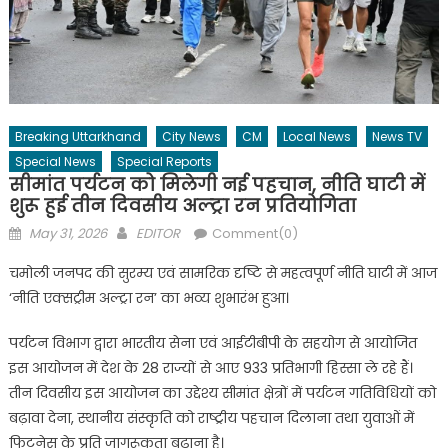
Breaking Uttarkhand
City News
CM
Local News
News TV
Special News
Special Reports
सीमांत पर्यटन को मिलेगी नई पहचान, नीति घाटी में
शुरू हुई तीन दिवसीय अल्ट्रा रन प्रतियोगिता
Posted
Author
May 31, 2026
EDITOR
Comment(0)
on
चमोली जनपद की सुरम्य एवं सामरिक दृष्टि से महत्वपूर्ण नीति घाटी में आज
‘नीति एक्सट्रीम अल्ट्रा रन’ का भव्य शुभारंभ हुआ।
पर्यटन विभाग द्वारा भारतीय सेना एवं आईटीबीपी के सहयोग से आयोजित
इस आयोजन में देश के 28 राज्यों से आए 933 प्रतिभागी हिस्सा ले रहे हैं।
तीन दिवसीय इस आयोजन का उद्देश्य सीमांत क्षेत्रों में पर्यटन गतिविधियों को
बढ़ावा देना, स्थानीय संस्कृति को राष्ट्रीय पहचान दिलाना तथा युवाओं में
फिटनेस के प्रति जागरूकता बढ़ाना है।