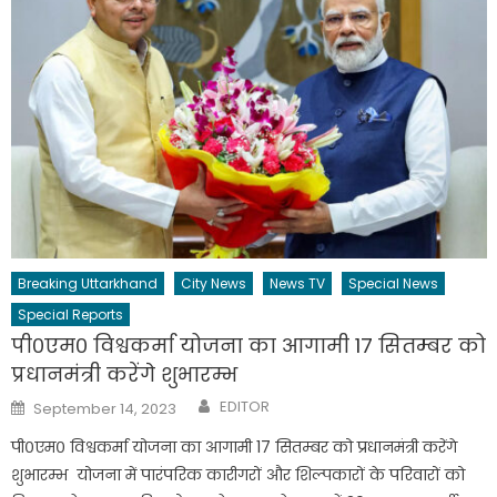
Breaking Uttarkhand
City News
News TV
Special News
Special Reports
पी०एम० विश्वकर्मा योजना का आगामी 17 सितम्बर को
प्रधानमंत्री करेंगे शुभारम्भ
Author
Posted
EDITOR
September 14, 2023
on
पी०एम० विश्वकर्मा योजना का आगामी 17 सितम्बर को प्रधानमंत्री करेंगे
शुभारम्भ योजना में पारंपरिक कारीगरों और शिल्पकारों के परिवारों को