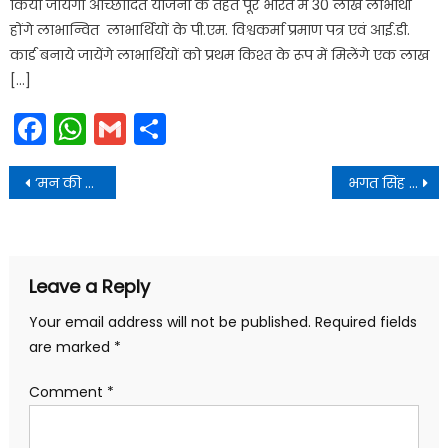
किया जायेगा आच्छादित योजना के तहत पूरे भारत में 30 लाख लाभार्थी
होंगे लाभान्वित लाभार्थियों के पी.एम. विश्वकर्मा प्रमाण पत्र एवं आई.डी.
कार्ड बनाये जायेंगे लाभार्थियों को प्रथम किश्त के रूप में मिलेंगे एक लाख
[…]
Facebook
WhatsApp
Gmail
Share
Post
‘मन की बात’ देशवासियों को प्रेरित करने का सशक्त माध्यम: मुख्यमंत्री पुष्कर सिंह धामी
भगत सिंह कोश्यारी का सम्मान उत्तराखण्ड और देश के लिए गौरव का विषय : मुख्यमंत्री
navigation
Leave a Reply
Your email address will not be published.
Required fields
are marked
*
Comment
*