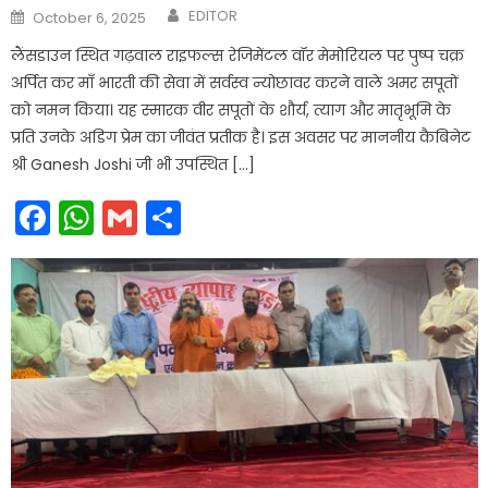
Author
Posted
EDITOR
October 6, 2025
on
लैंसडाउन स्थित गढ़वाल राइफल्स रेजिमेंटल वॉर मेमोरियल पर पुष्प चक्र
अर्पित कर माँ भारती की सेवा में सर्वस्व न्योछावर करने वाले अमर सपूतों
को नमन किया। यह स्मारक वीर सपूतों के शौर्य, त्याग और मातृभूमि के
प्रति उनके अडिग प्रेम का जीवंत प्रतीक है। इस अवसर पर माननीय कैबिनेट
श्री Ganesh Joshi जी भी उपस्थित […]
Facebook
WhatsApp
Gmail
Share