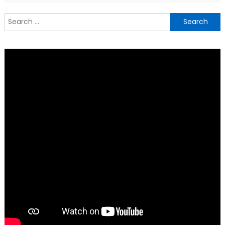
Search
for: