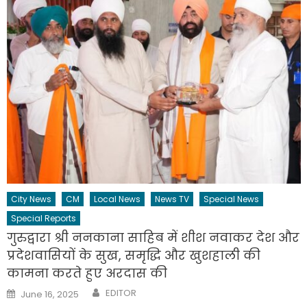
City News
CM
Local News
News TV
Special News
Special Reports
गुरुद्वारा श्री ननकाना साहिब में शीश नवाकर देश और
प्रदेशवासियों के सुख, समृद्धि और खुशहाली की
कामना करते हुए अरदास की
Author
Posted
EDITOR
June 16, 2025
on