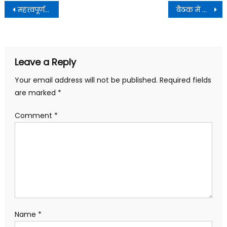
Post
महत्त्वपूर्ण पर्यटक स्थलों को हवाई कनेक्टिविटी उपलब्ध कराने हेतु शीघ्र कार्ययोजना प्रस्तुत की जाए
बैठक में सभी वैज्ञानिक संस्थानों के साथ भूस्खलन न्यूनीकरण की समस्याओं के निराकरण पर चर्चा हुई
navigation
Leave a Reply
Your email address will not be published.
Required fields
are marked
*
Comment
*
Name
*