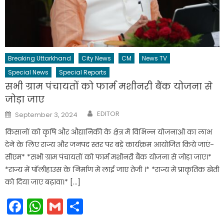
Breaking Uttarkhand
City News
CM
News TV
Special News
Special Reports
सभी ग्राम पंचायतों को फार्म मशीनरी बैंक योजना से
जोड़ा जाए
Author
Posted
EDITOR
September 3, 2024
on
किसानों को कृषि और औद्यानिकी के क्षेत्र में विभिन्न योजनाओं का लाभ
देने के लिए राज्य और जनपद स्तर पर बड़े कार्यक्रम आयोजित किये जाएं-
सीएम* *सभी ग्राम पंचायतों को फार्म मशीनरी बैंक योजना से जोड़ा जाए।*
*राज्य में पॉलीहाउस के निर्माण में लाई जाए तेजी ।* *राज्य में प्राकृतिक खेती
को दिया जाए बढ़ावा।* […]
Facebook
WhatsApp
Gmail
Share