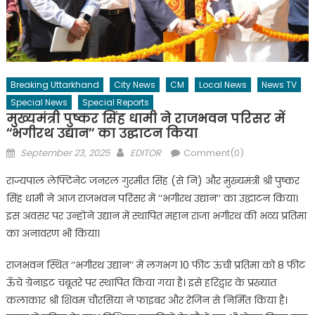
Breaking Uttarkhand
City News
CM
Local News
News TV
Special News
Special Reports
मुख्यमंत्री पुष्कर सिंह धामी ने राजभवन परिसर में
‘‘भगीरथ उद्यान’’ का उद्घाटन किया
Posted
Author
September 23, 2025
EDITOR
Comment(0)
on
राज्यपाल लेफ्टिनेंट जनरल गुरमीत सिंह (से नि) और मुख्यमंत्री श्री पुष्कर
सिंह धामी ने आज राजभवन परिसर में ‘‘भगीरथ उद्यान’’ का उद्घाटन किया।
इस अवसर पर उन्होंने उद्यान में स्थापित महान राजा भगीरथ की भव्य प्रतिमा
का अनावरण भी किया।
राजभवन स्थित ‘‘भगीरथ उद्यान’’ में लगभग 10 फीट ऊंची प्रतिमा को 8 फीट
ऊँचे ग्रेनाइट चबूतरे पर स्थापित किया गया है। इसे हरिद्वार के प्रख्यात
कलाकार श्री शिवम चौरसिया ने फाइबर और रेजिन से निर्मित किया है।