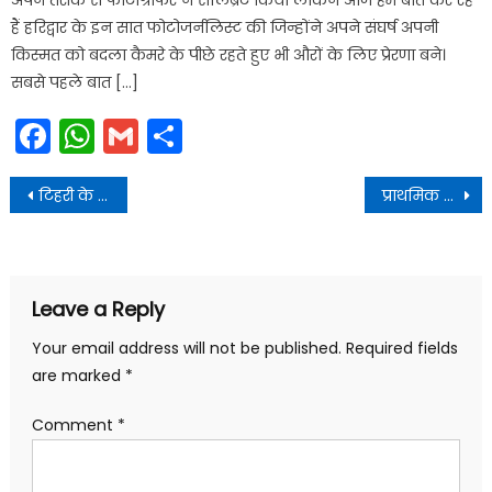
हैं हरिद्वार के इन सात फोटोजर्नलिस्ट की जिन्होंने अपने संघर्ष अपनी
किस्मत को बदला कैमरे के पीछे रहते हुए भी औरों के लिए प्रेरणा बने।
सबसे पहले बात […]
Facebook
WhatsApp
Gmail
Share
Post
टिहरी के भिलंगना ब्लॉक के सुनारगांव तथा कैमरिया सौंण गांवों को मॉडल गांव के रूप में विकसित किया जाएगा-मुख्य सचिव
प्राथमिक जानकारी के अनुसार (पीडीएमएस) मंगलौर विधानसभा उप निर्वाचन में 69.74 प्रतिशत मतदान हुआ
navigation
Leave a Reply
Your email address will not be published.
Required fields
are marked
*
Comment
*