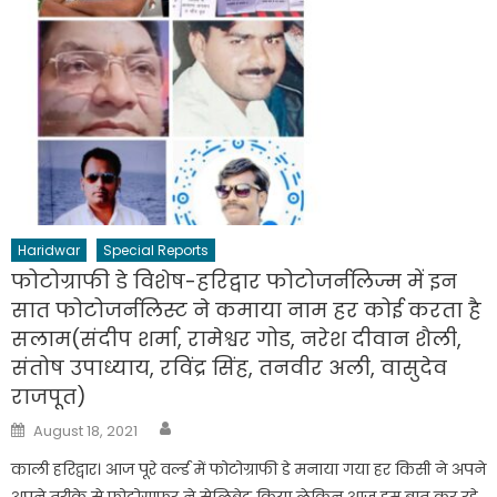
Haridwar
Special Reports
फोटोग्राफी डे विशेष-हरिद्वार फोटोजर्नलिज्म में इन
सात फोटोजर्नलिस्ट ने कमाया नाम हर कोई करता है
सलाम(संदीप शर्मा, रामेश्वर गोड, नरेश दीवान शैली,
संतोष उपाध्याय, रविंद्र सिंह, तनवीर अली, वासुदेव
राजपूत)
Author
Posted
August 18, 2021
on
काली हरिद्वार। आज पूरे वर्ल्ड में फोटोग्राफी डे मनाया गया हर किसी ने अपने
अपने तरीके से फोटोग्राफर ने सेलिब्रेट किया लेकिन आज हम बात कर रहे