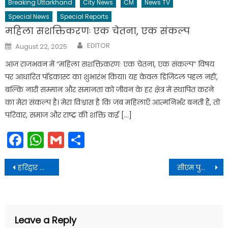
Breaking Uttarkhand
City News
CM
News TV
Special News
Special Reports
महिला सशक्तिकरणः एक चेतना, एक संकल्प
Author
Posted
EDITOR
August 22, 2025
on
आज राजभवन में “महिला सशक्तिकरणः एक चेतना, एक संकल्प” विषय
पर आधारित पॉडकास्ट का शुभारंभ किया। यह केवल डिजिटल पहल नहीं,
बल्कि नारी सम्मान और समानता को जीवन के हर क्षेत्र में स्थापित करने
का मेरा संकल्प है। मेरा विश्वास है कि जब महिलाएँ आत्मनिर्भर बनती हैं, तो
परिवार, समाज और राष्ट्र की शक्ति कई […]
Facebook
WhatsApp
Gmail
Share
Post
हरिद्वार जिले के समस्त सीएलएफ पदाधिकारियों का ग्रामोत्थान परियोजना द्वारा अल्मोड़ा जिले में शैक्षिक भ्रमण सम्पन्न
सीएम पुष्कर सिंह धामी ने हल्द्वानी में सिटी फॉरेस्ट का किया लोकार्पण
navigation
Leave a Reply