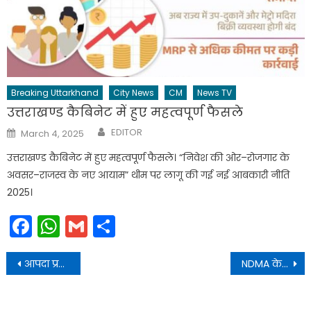
Breaking Uttarkhand
City News
CM
News TV
उत्तराखण्ड कैबिनेट में हुए महत्वपूर्ण फैसले
Author
Posted
EDITOR
March 4, 2025
on
उत्तराखण्ड कैबिनेट में हुए महत्वपूर्ण फैसले। “निवेश की ओर–रोजगार के
अवसर–राजस्व के नए आयाम” थीम पर लागू की गई नई आबकारी नीति
2025।
Facebook
WhatsApp
Gmail
Share
Post
आपदा प्रबंधन से संबंधित कार्यों के लिए ₹188.90 करोड़ की लागत की स्वीकृतियां प्रदान की
NDMA के सदस्य डॉ. दिनेश कुमार असवाल की पुस्तकों का विमोचन भी किया गया
navigation