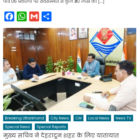
पात्र 06 प्रकरणों पर सर्वसम्मति से कुल ₹30 लाख की […]
Facebook
WhatsApp
Gmail
Share
Breaking Uttarkhand
City News
CM
Local News
News TV
Special News
Special Reports
मुख्य सचिव ने देहरादून शहर के लिए यातायात