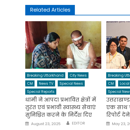
Related Articles
Breaking Uttarkhand
City News
Breaking Ut
CM
News TV
Special News
CM
Local
Special Reports
Special New
धामी ने आपदा प्रभावित क्षेत्रों में
उत्तराखण्ड
तुरंत एवं प्रभावी स्वास्थ्य सेवाएं
एक साथ च
सुनिश्चित करने के निर्देश दिए
रिपोर्ट दे
Author
Posted
Posted
EDITOR
August 23, 2025
May 23, 
on
on