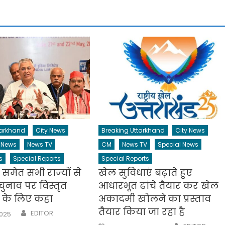
tarkhand
City News
Breaking Uttarkhand
City News
 News
News TV
CM
News TV
Special News
s
Special Reports
Special Reports
 समेत सभी राज्यों से
खेल सुविधाएं बढ़ाते हुए
ुनाव पर विस्तृत
आधारभूत ढांचे तैयार कर खेल
ने के लिए कहा
अकादमी खोलने का प्रस्ताव
तैयार किया जा रहा है
Author
EDITOR
2025
Author
Posted