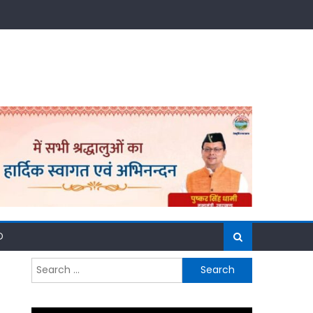
D
Search
for: