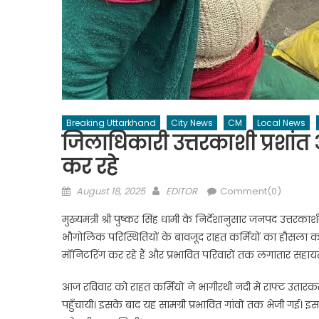
Breaking Uttarkhand
City News
CM
Local News
जिलाधिकारी उत्तरकाशी प्रशांत आ
कर रहे
Posted
Author
August 18, 2025
EDITOR
Comment(0)
on
मुख्यमंत्री श्री पुष्कर सिंह धामी के निर्देशानुसार जनपद उत्तरका
भौगोलिक परिस्थितियों के बावजूद राहत कर्मियों का हौसला कम नह
मॉनिटरिंग कर रहे हैं और प्रभावित परिवारों तक लगातार सहायता 
आज रविवार को राहत कर्मियों ने भागीरथी नदी में राफ्ट उतार
पहुँचायी। इसके बाद यह सामग्री प्रभावित गांवों तक भेजी गई। इस