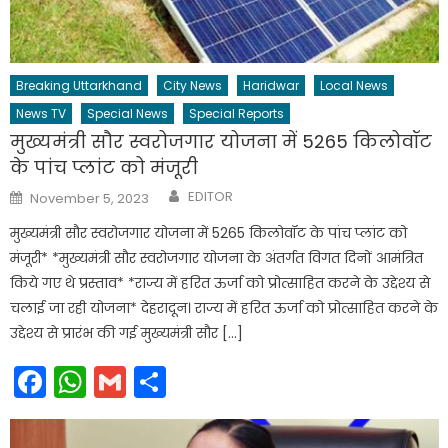
Breaking Uttarkhand
City News
Haridwar
Local News
News TV
Special News
Special Reports
मुख्यमंत्री सौर स्वरोजगार योजना में 5265 किलोवॉट
के पांच प्लांट को मंजूरी
Author
Posted
EDITOR
November 5, 2023
on
मुख्यमंत्री सौर स्वरोजगार योजना में 5265 किलोवॉट के पांच प्लांट को
मंजूरी* *मुख्यमंत्री सौर स्वरोजगार योजना के अंतर्गत विगत दिनों आमंत्रित
किये गए थे प्रस्ताव* *राज्य में हरित ऊर्जा को प्रोत्साहित करने के उद्देश्य से
चलाई जा रही योजना* देहरादून। राज्य में हरित ऊर्जा को प्रोत्साहित करने के
उद्देश्य से प्रारंभ की गई मुख्यमंत्री सौर […]
Facebook
WhatsApp
Gmail
Share