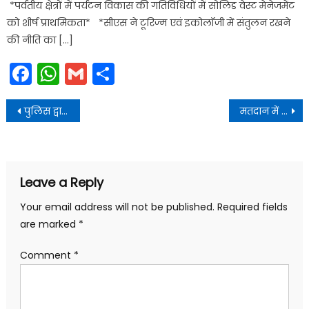
*पर्वतीय क्षेत्रों में पर्यटन विकास की गतिविधियों में सोलिड वेस्ट मेनेजमेंट
को शीर्ष प्राथमिकता* *सीएस ने टूरिज्म एवं इकोलॉजी में संतुलन रखने
की नीति का […]
Facebook
WhatsApp
Gmail
Share
Post
पुलिस द्वारा 822.820 ली0 शराब जब्त की
मतदान में पदवार निर्वाचन लड़ने वाले प्रत्याशियों का विवरण
navigation
Leave a Reply
Your email address will not be published.
Required fields
are marked
*
Comment
*