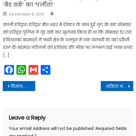
‘बैड वर्क’ का ‘पलीता’
Author
Posted
December 8, 2021
on
काली हरिद्वार। हरिद्वार बीच शहर में डॉक्टर के साथ हुई लूट के बाद सोमवार
को हरिद्वार पुलिस ने गुड वर्क कर खुलासा किया ही था कि सोमवार देर रात
हथियारबंद बदमाशों ने पथरी क्षेत्र के धनपुरा में एक व्यापारी के यहां डकैती
डाल दी। बदमाश परिजनों को हथियार की नोक पर लगभग ढाई लाख रुपए
[…]
Facebook
WhatsApp
Gmail
Share
Post
विज्ञान, प्रौद्योगिकी, नवाचार और क्षमता निर्माण के क्षेत्रों में संरचित राज्य-स्तरीय सहयोग की दिशा में एक महत्वपूर्ण कदम
अंकिता भंडारी प्रकरण में CBI जांच की संस्तुति प्रदान करने पर मुख्यमंत्री जी का आभार व्यक्त किया
navigation
Leave a Reply
Your email address will not be published.
Required fields
are marked
*