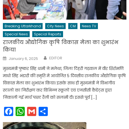
Breaking Uttarkhand
City News
CM
News TV
Special News
Special Reports
राजकीय औद्योगिक कृषि विकास मेला का शुभारंभ
किया
Author
Posted
EDITOR
January 6, 2025
on
मुख्यमंत्री पुष्कर सिंह धामी ने मलेथा, जिला टिहरी गढ़वाल में वीर शिरोमणि
माधो सिंह भंडारी की स्मृति में आयोजित 5 दिवसीय राजकीय औद्योगिक कृषि
विकास मेला का शुभारंभ किया। इसके साथ ही मुख्यमंत्री ने विभागीय
स्टालों का निरीक्षण कर विभिन्न स्कूलों एवं एनसीसी कैडेट्स द्वारा
निकाली गई मार्च पास्ट रैली को सलामी दी। इससे पूर्व […]
Facebook
WhatsApp
Gmail
Share