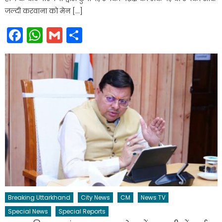
जल्दी करवाना को मेन […]
Facebook
WhatsApp
Gmail
Share
Breaking Uttarkhand
City News
CM
News TV
Special News
Special Reports