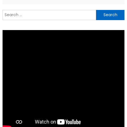
Search
for: