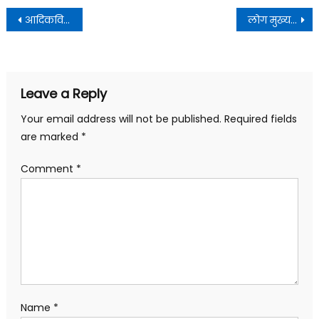
Post
आदिकवि महर्षि वाल्मीकि जी की जयंती पर उन्हें कोटि-कोटि नमन
लोग मुख्यमंत्री के साथ सेल्फी लेते दिखे
navigation
Leave a Reply
Your email address will not be published.
Required fields
are marked
*
Comment
*
Name
*