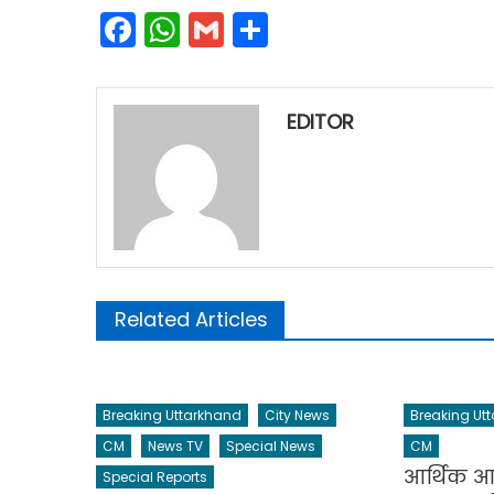
Facebook
WhatsApp
Gmail
Share
EDITOR
Related Articles
Breaking Uttarkhand
City News
Breaking Ut
CM
News TV
Special News
CM
आर्थिक आ
Special Reports