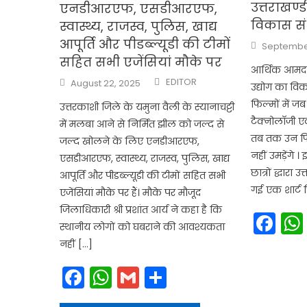
उत्तराखण्ड
एनडीआरएफ, एसडीआरएफ,
विकास सं
स्वास्थ्य, राजस्व, पुलिस, खाद्य
आपूर्ति और पीडब्ल्यूडी की टीमों
Posted
September
on
सहित सभी एजेंसियां मौके पर
आर्थिक आमदनी
Author
Posted
EDITOR
August 22, 2025
उद्योग का विका
on
फिल्मों में ज
उत्तरकाशी जिले के यमुना वैली के स्यानाचट्टी
टैक्नोलाॅजी ए
में मलबा आने से निर्मित झील को जल्द से
तब तक उन फिल्
जल्द खोलने के लिए एनडीआरएफ,
नहीं उमड़ेंगे
एसडीआरएफ, स्वास्थ्य, राजस्व, पुलिस, खाद्य
छात्रों द्धारा 
आपूर्ति और पीडब्ल्यूडी की टीमों सहित सभी
गई एक शार्ट 
एजेंसियां मौके पर हैं। मौके पर मौजूद
जिलाधिकारी श्री प्रशांत आर्य ने कहा है कि
Fa
स्थानीय लोगों को घबराने की आवश्यकता
नहीं […]
Facebook
WhatsApp
Gmail
Share