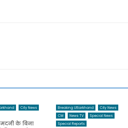
tarkhand
City News
Breaking Uttarkhand
City News
CM
News TV
Special News
मदनी के बिना
Special Reports