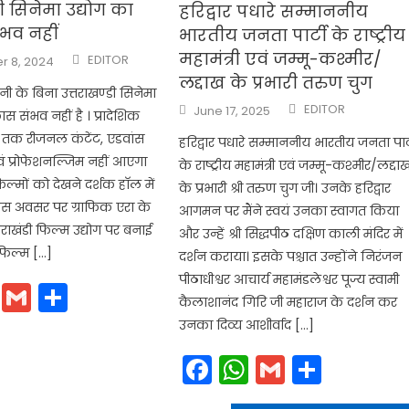
ी सिनेमा उद्योग का
हरिद्वार पधारे सम्माननीय
भव नहीं
भारतीय जनता पार्टी के राष्ट्रीय
Author
महामंत्री एवं जम्मू-कश्मीर/
EDITOR
 8, 2024
लद्दाख के प्रभारी तरुण चुग
 के बिना उत्तराखण्डी सिनेमा
Author
Posted
EDITOR
June 17, 2025
स संभव नहीं है । प्रादेशिक
on
ब तक रीजनल कंटेंट, एडवांस
हरिद्वार पधारे सम्माननीय भारतीय जनता पार्
वं प्रोफेशनल्जिम नहीं आएगा
के राष्ट्रीय महामंत्री एवं जम्मू-कश्मीर/लद्दा
मों को देखने दर्शक हाॅल में
के प्रभारी श्री तरुण चुग जी। उनके हरिद्वार
 । इस अवसर पर ग्राफिक एरा के
आगमन पर मैंने स्वयं उनका स्वागत किया
उत्तराखंडी फिल्म उद्योग पर बनाई
और उन्हें श्री सिद्धपीठ दक्षिण काली मंदिर में
फिल्म […]
दर्शन कराया। इसके पश्चात उन्होंने निरंजन
पीठाधीश्वर आचार्य महामंडलेश्वर पूज्य स्वामी
cebook
WhatsApp
Gmail
Share
कैलाशानंद गिरि जी महाराज के दर्शन कर
उनका दिव्य आशीर्वाद […]
Facebook
WhatsApp
Gmail
Share