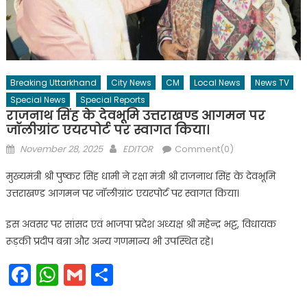
Breaking Uttarkhand
City News
CM
Local News
News TV
Special News
Special Reports
राजनाथ सिंह के देवभूमि उत्तराखण्ड आगमन पर
जॉलीग्रांट एयरपोर्ट पर स्वागत किया।
Posted
Author
November 28, 2025
EDITOR
Comment(0)
on
मुख्यमंत्री श्री पुष्कर सिंह धामी ने रक्षा मंत्री श्री राजनाथ सिंह के देवभूमि
उत्तराखण्ड आगमन पर जॉलीग्रांट एयरपोर्ट पर स्वागत किया।
इस अवसर पर सांसद एवं भाजपा प्रदेश अध्यक्ष श्री महेन्द्र भट्ट, विधायक
रूड़की प्रदीप बत्रा और अन्य गणमान्य भी उपस्थित रहे।
Facebook
WhatsApp
Gmail
Share