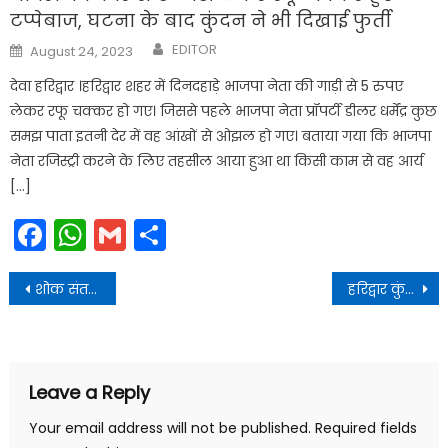
टप्पेबाज, घटना के बाद कुंदन ने भी दिखाई फुर्ती
Author
Posted
EDITOR
August 24, 2023
on
देवा हरिद्वार ।हरिद्वार शहर में दिनदहाड़े भाजपा नेता की गाड़ी से 5 रुपए
लेकर रफू चक्कर हो गए। जिससे पहले भाजपा नेता प्रॉपर्टी डीलर धर्मेंद्र कुछ
समझ पाता इतनी देर में वह आंखों से ओझल हो गए। बताया गया कि भाजपा
नेता रजिस्ट्री करने के लिए तहसील आया हुआ था किसी काम से वह आर्य
[…]
Facebook
WhatsApp
Gmail
Share
Post
शोक संतप्त परिजनों के प्रति संवेदनाएँ प्रकट करते हुए ईश्वर से दिवंगत आत्मा की शांति की प्रार्थना की
हरिद्वार कुंभ स्नान 2027 की महत्वपूर्ण तिथियां
navigation
Leave a Reply
Your email address will not be published.
Required fields