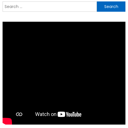
Search
for: