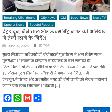
Breaking Uttarkhand
City News
CM
Local News
News TV
Special News
Special Reports
देहरादून, नैनीताल और ऊधमसिंह नगर को अभियान
में तेजी लाने के निर्देश
Author
Posted
EDITOR
June 10, 2026
on
मुख्य निर्वाचन अधिकारी डॉ. बीवीआरसी पुरुषोत्तम ने आज विशेष गहन
पुनरीक्षण अभियान के दृष्टिगत सचिवालय में सभी जनपदों के
जिलाधिकारियों के साथ वीडियो कांफ्रेंस के माध्यम से समीक्षा बैठक की।
इस दौरान मुख्य निर्वाचन अधिकारी ने गणना फार्म वितरण में
देहरादून,नैनीताल और ऊधमसिंह नगर की धीमी प्रगति को लेकर नाराजगी
जाहिर की। मुख्य निर्वाचन अधिकारी […]
Facebook
WhatsApp
Gmail
Share
Post
मुख्यालयों में उपस्थित रहकर अपने दायित्वों का निर्वहन करने के सख्त निर्देश दिए गए
अरविंद पनगढ़िया जी एवं आयोग के प्रतिनिधिमंडल का स्वागत किया