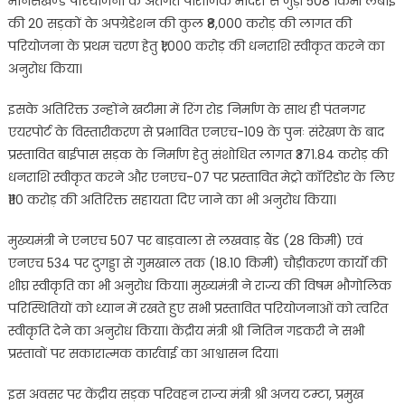
मानसखण्ड परियोजना के अंतर्गत पौराणिक मंदिरों से जुड़ी 508 किमी लंबाई
की 20 सड़कों के अपग्रेडेशन की कुल ₹8,000 करोड़ की लागत की
परियोजना के प्रथम चरण हेतु ₹1,000 करोड़ की धनराशि स्वीकृत करने का
अनुरोध किया।
इसके अतिरिक्त उन्होंने खटीमा में रिंग रोड निर्माण के साथ ही पंतनगर
एयरपोर्ट के विस्तारीकरण से प्रभावित एनएच-109 के पुनः संरेखण के बाद
प्रस्तावित बाईपास सड़क के निर्माण हेतु संशोधित लागत ₹371.84 करोड़ की
धनराशि स्वीकृत करने और एनएच-07 पर प्रस्तावित मेट्रो कॉरिडोर के लिए
₹110 करोड़ की अतिरिक्त सहायता दिए जाने का भी अनुरोध किया।
मुख्यमंत्री ने एनएच 507 पर बाड़वाला से लखवाड़ बैंड (28 किमी) एवं
एनएच 534 पर दुगड्डा से गुमखाल तक (18.10 किमी) चौड़ीकरण कार्यों की
शीघ्र स्वीकृति का भी अनुरोध किया। मुख्यमंत्री ने राज्य की विषम भौगोलिक
परिस्थितियों को ध्यान में रखते हुए सभी प्रस्तावित परियोजनाओं को त्वरित
स्वीकृति देने का अनुरोध किया। केंद्रीय मंत्री श्री नितिन गडकरी ने सभी
प्रस्तावों पर सकारात्मक कार्रवाई का आश्वासन दिया।
इस अवसर पर केंद्रीय सड़क परिवहन राज्य मंत्री श्री अजय टम्टा, प्रमुख