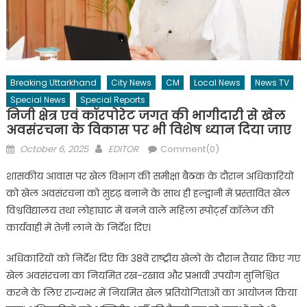
Breaking Uttarkhand
City News
CM
Local News
News TV
Special News
Special Reports
निजी क्षेत्र एवं कॉरपोरेट जगत की भागीदारी से खेल
अवसंरचना के विकास पर भी विशेष ध्यान दिया जाए
Posted
Author
October 6, 2025
EDITOR
Comment(0)
on
शासकीय आवास पर खेल विभाग की समीक्षा बैठक के दौरान अधिकारियों
को खेल अवसंरचना को सुदृढ़ बनाने के साथ ही हल्द्वानी में प्रस्तावित खेल
विश्वविद्यालय तथा लोहाघाट में बनने वाले महिला स्पोर्ट्स कॉलेज की
कार्यवाही में तेज़ी लाने के निर्देश दिए।
अधिकारियों को निर्देश दिए कि 38वें राष्ट्रीय खेलों के दौरान तैयार किए गए
खेल अवसंरचना का नियमित रख-रखाव और प्रभावी उपयोग सुनिश्चित
करने के लिए राज्यभर में नियमित खेल प्रतियोगिताओं का आयोजन किया