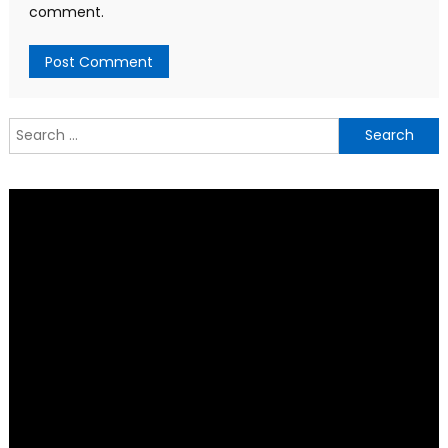
comment.
Search
for: