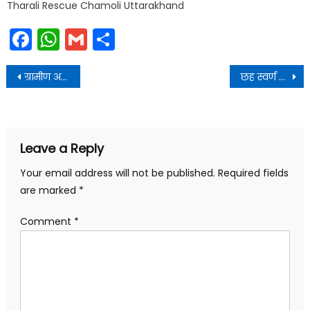
Tharali Rescue Chamoli Uttarakhand
Facebook
WhatsApp
Gmail
Share
Post
ग्रामीण अर्थव्यवस्था को सशक्त करने हेतु हम निरंतर कार्य कर रहे
छह स्वर्ण समेत कुल 22 पदक जीतने पर भारतीय टीम को हार्दिक बधाई
navigation
Leave a Reply
Your email address will not be published.
Required fields
are marked
*
Comment
*