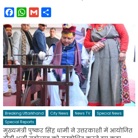
Facebook
WhatsApp
Gmail
Share
Breaking Uttarkhand
City News
News TV
Special News
Special Reports
मुख्यमंत्री पुष्कर सिंह धामी ने उत्तरकाशी में आयोजित