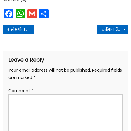
Facebook
WhatsApp
Gmail
Share
Post
भीमगोड़ा कुंड के समीप बनी भीम मूर्ति खंडित होने पर महंत शुभम गिरी द्वारा मांग की
वर्तमान वैश्विक परिदृश्य में नवाचार ही विकास का सबसे बड़ा आधार
navigation
Leave a Reply
Your email address will not be published.
Required fields
are marked
*
Comment
*