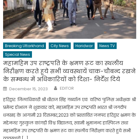
Breaking Uttarkhand
City News
Haridwar
News TV
Special News
महामहिम उप राष्ट्रपति के भ्रमण रूट का स्थलीय
निरीक्षण करते हुये सभी व्यवस्थायें चाक-चौबन्द रखने
के सम्बन्ध में अधिकारियों को दिशा- निर्देश दिये
Author
Posted
EDITOR
December 15, 2023
on
हरिद्वार: जिलाधिकारी श्री धीराज सिंह गर्ब्याल एवं वरिष्ठ पुलिस अधीक्षक श्री
प्रमेन्द्र डोभाल ने शुक्रवार को, महामहिम उप राष्ट्रपति भारत श्री जगदीप
धनखड़ के आगामी 23 दिसम्बर,2023 को प्रस्तावित जनपद हरिद्वार भ्रमण के
मद्देनजर गुरूकुल कांगड़ी विश्व विद्यालय, स्वामी भूमानन्द हास्पिटल तथा
महामहिम उप राष्ट्रपति के भ्रमण रूट का स्थलीय निरीक्षण करते हुये सभी
व्यवस्थायें […]