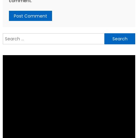
comment.
Search
for: