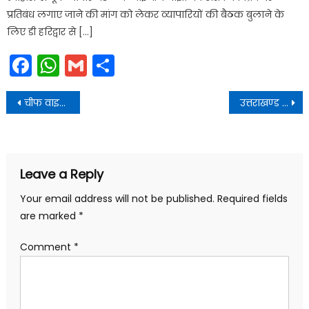
प्रतिबंध लगाए जाने की मांग को लेकर व्यापारियों की बैठक बुलाने के
लिए डी हरिद्वार से […]
Facebook
WhatsApp
Gmail
Share
Post
चीफ वाइल्डलाइफ वार्डन की अनुमति के बाद वन विभाग ने मौके पर ट्रेंकुलाइज स्नाइपर तैनात किए
उत्तराखण्ड वर्दीधारी सिपाही पदों पर सीधी भर्ती की चयन प्रक्रिया नियमावली, 2025 का प्रख्यापन किया
navigation
Leave a Reply
Your email address will not be published.
Required fields
are marked
*
Comment
*