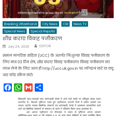
Breaking Uttarkhand
City News
CM
News TV
Special News
Special Reports
शीघ्र कराएं विवाह पंजीकरण
Author
Posted
EDITOR
July 24, 2025
on
समान नागरिक संहिता (UCC) के अंतर्गत नि:शुल्क विवाह पंजीकरण के
लिए मात्र 03 दिन शेष, शीघ्र कराएं विवाह पंजीकरण। विवाह पंजीकरण का
लाभ लेने के लिए आज ही http://ucc.uk.gov.in पर लॉगइन करें या क्यू
आर कोड स्कैन करें।
Facebook
WhatsApp
Gmail
Share