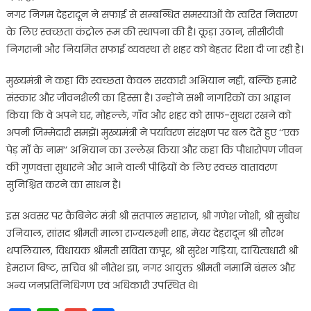
नगर निगम देहरादून ने सफाई से सम्बन्धित समस्याओं के त्वरित निवारण
के लिए स्वच्छता कंट्रोल रूम की स्थापना की है। कूड़ा उठान, सीसीटीवी
निगरानी और नियमित सफाई व्यवस्था से शहर को बेहतर दिशा दी जा रही है।
मुख्यमंत्री ने कहा कि स्वच्छता केवल सरकारी अभियान नहीं, बल्कि हमारे
संस्कार और जीवनशैली का हिस्सा है। उन्होंने सभी नागरिकों का आह्वान
किया कि वे अपने घर, मोहल्ले, गाँव और शहर को साफ-सुथरा रखने को
अपनी जिम्मेदारी समझें। मुख्यमंत्री ने पर्यावरण संरक्षण पर बल देते हुए ‘‘एक
पेड़ माँ के नाम’’ अभियान का उल्लेख किया और कहा कि पौधारोपण जीवन
की गुणवत्ता सुधारने और आने वाली पीढ़ियों के लिए स्वच्छ वातावरण
सुनिश्चित करने का साधन है।
इस अवसर पर कैबिनेट मंत्री श्री सतपाल महाराज, श्री गणेश जोशी, श्री सुबोध
उनियाल, सांसद श्रीमती माला राज्यलक्ष्मी शाह, मेयर देहरादून श्री सौरभ
थपलियाल, विधायक श्रीमती सविता कपूर, श्री सुरेश गड़िया, दायित्वधारी श्री
हेमराज बिष्ट, सचिव श्री नीतेश झा, नगर आयुक्त श्रीमती नमामि बंसल और
अन्य जनप्रतिनिधिगण एवं अधिकारी उपस्थित थे।