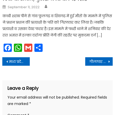
Author
Posted
September 11, 2022
on
कच्ची शराब पीने से गांव फूलगढ़ व शिवगढ़ में हुई मौतों के मामले में पुलिस
ने प्रधान प्रधान की प्रत्याशी के पति को गिरफ्तार कर लिया है। जबक‌ि
प्रत्याशी व उसका देवर फरार है। इस मामले में पथरी थाने में शनिवार की देर
रात अज्ञात में हल्का दारोगा प्रीति नेगी की तहरीर पर मुकदमा दर्ज […]
Facebook
WhatsApp
Gmail
Share
Post
मध्य प्रदेश के धार से ’’स्वस्थ नारी सशक्त परिवार’’ और ’’आठवें राष्ट्रीय पोषण माह’’ अभियान का शुभारंभ किया
गौलापार में एशियाई कैडेट कप फेंसिंग प्रतियोगिता का दीप प्रज्वलित कर शुभारंभ किया
navigation
Leave a Reply
Your email address will not be published.
Required fields
are marked
*