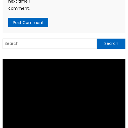
next time I
comment.
Search
for: