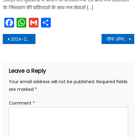
के निस्तारण की प्रक्रियाओं के साथ जन सेवाओं […]
Facebook
WhatsApp
Gmail
Share
Post
2024-25 में उत्तराखण्ड की प्रतिवर्ष प्रति व्यक्ति आय 2,74,064 रुपए होने का अनुमान
चीफ ऑफ डिफेंस स्टाफ (CDS) जनरल अनिल चौहान ने शिष्टाचार भेंट की
navigation
Leave a Reply
Your email address will not be published.
Required fields
are marked
*
Comment
*