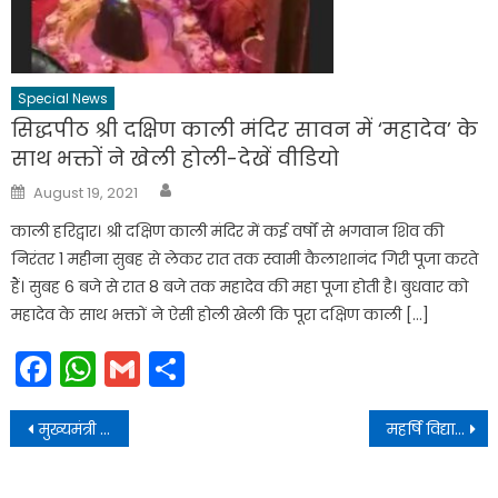
Special News
सिद्धपीठ श्री दक्षिण काली मंदिर सावन में ‘महादेव’ के
साथ भक्तों ने खेली होली-देखें वीडियो
Author
Posted
August 19, 2021
on
काली हरिद्वार। ‌श्री दक्षिण काली मंदिर में कई वर्षों से भगवान शिव की
निरंतर 1 महीना सुबह से लेकर रात तक स्वामी कैलाशानंद गिरी पूजा करते
हैं। सुबह 6 बजे से रात 8 बजे तक महादेव की महा पूजा होती है। बुधवार को
महादेव के साथ भक्तों ने ऐसी होली खेली कि पूरा दक्षिण काली […]
Facebook
WhatsApp
Gmail
Share
Post
मुख्यमंत्री श्री पुष्कर सिंह धामी के नेतृत्व में राज्य में हो रहा है विकास।
महर्षि विद्या मंदिर हरिद्वार में वार्षिक परीक्षा परिणाम घोषित
navigation