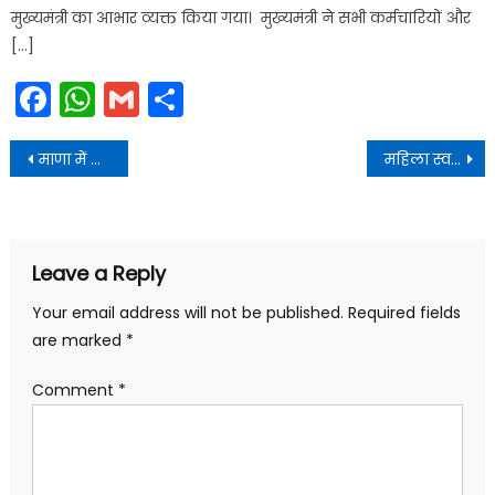
मुख्यमंत्री का आभार व्यक्त किया गया। मुख्यमंत्री ने सभी कर्मचारियों और
[…]
Facebook
WhatsApp
Gmail
Share
Post
माणा में आयोजित दो दिवसीय “देवभूमि सांस्कृतिक महोत्सव 2025” के समापन समारोह में प्रतिभाग किया
महिला स्वयं सहायता समूहों से लेकर परिवहन कारोबारियों तक की आजीविका को सहारा मिला
navigation
Leave a Reply
Your email address will not be published.
Required fields
are marked
*
Comment
*