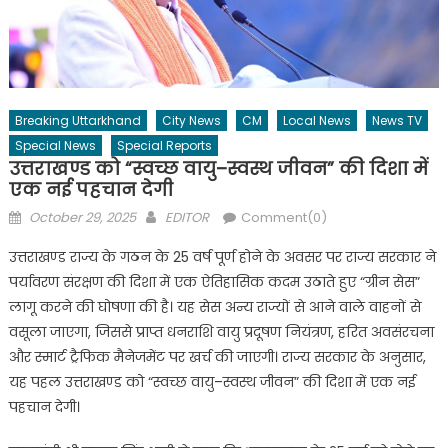
Breaking Uttarkhand
City News
CM
Local News
News TV
Special News
Special Reports
उत्तराखण्ड को “स्वच्छ वायु–स्वस्थ जीवन” की दिशा में
एक नई पहचान देगी
Posted
Author
October 29, 2025
EDITOR
Comment(0)
on
उत्तराखण्ड राज्य के गठन के 25 वर्ष पूर्ण होने के अवसर पर राज्य सरकार ने
पर्यावरण संरक्षण की दिशा में एक ऐतिहासिक कदम उठाते हुए “ग्रीन सेस”
लागू करने की घोषणा की है। यह सेस अन्य राज्यों से आने वाले वाहनों से
वसूला जाएगा, जिससे प्राप्त धनराशि वायु प्रदूषण नियंत्रण, हरित अवसंरचना
और स्मार्ट ट्रैफिक मैनेजमेंट पर खर्च की जाएगी। राज्य सरकार के अनुसार,
यह पहल उत्तराखण्ड को “स्वच्छ वायु–स्वस्थ जीवन” की दिशा में एक नई
पहचान देगी।