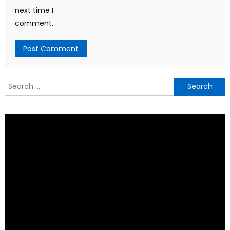
next time I
comment.
Search
for: