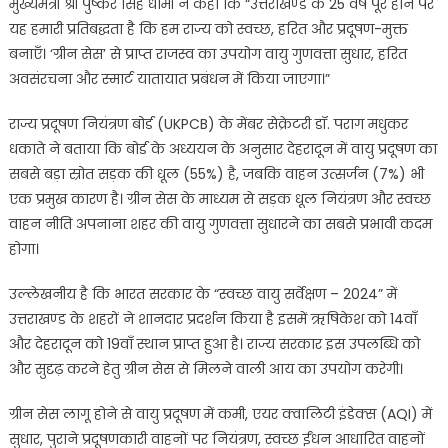
मुख्यमंत्री श्री पुष्कर सिंह धामी ने कहा कि “उत्तराखण्ड के 25 वर्ष पूरे होने पर
यह हमारी प्रतिबद्धता है कि हम राज्य को स्वच्छ, हरित और प्रदूषण-मुक्त
बनाएँ। ‘ग्रीन सेस’ से प्राप्त राजस्व का उपयोग वायु गुणवत्ता सुधार, हरित
अवसंरचना और स्मार्ट यातायात प्रबंधन में किया जाएगा।”
राज्य प्रदूषण नियंत्रण बोर्ड (UKPCB) के मेंबर सेक्रेटरी डॉ. पराग मधुकर
धकाते ने बताया कि बोर्ड के अध्ययन के अनुसार देहरादून में वायु प्रदूषण का
सबसे बड़ा स्रोत सड़क की धूल (55%) है, जबकि वाहन उत्सर्जन (7%) भी
एक प्रमुख कारण है। ग्रीन सेस के माध्यम से सड़क धूल नियंत्रण और स्वच्छ
वाहन नीति अपनाना शहर की वायु गुणवत्ता सुधारने का सबसे प्रभावी कदम
होगा।
उल्लेखनीय है कि भारत सरकार के “स्वच्छ वायु सर्वेक्षण – 2024” में
उत्तराखण्ड के शहरों ने शानदार प्रदर्शन किया है इसमें ऋषिकेश को 14वाँ
और देहरादून को 19वाँ स्थान प्राप्त हुआ है। राज्य सरकार इस उपलब्धि को
और सुदृढ़ करने हेतु ग्रीन सेस से मिलने वाली आय का उपयोग करेगी।
ग्रीन सेस लागू होने से वायु प्रदूषण में कमी, एयर क्वालिटी इंडेक्स (AQI) में
सुधार, पुराने प्रदूषणकारी वाहनों पर नियंत्रण, स्वच्छ ईंधन आधारित वाहनों