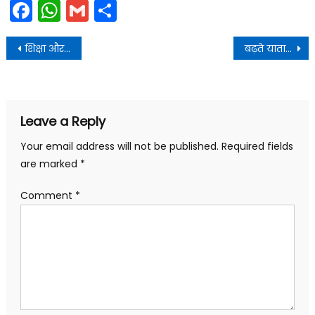
Facebook
WhatsApp
Gmail
Share
Post
शिक्षा और कौशल विकास से सशक्त होगा उत्तराखण्ड का भविष्य: मुख्यमंत्री धामी
बढ़ते यातायात दबाव को देखते हुए मार्ग का चौड़ीकरण आवश्यक
navigation
Leave a Reply
Your email address will not be published.
Required fields
are marked
*
Comment
*