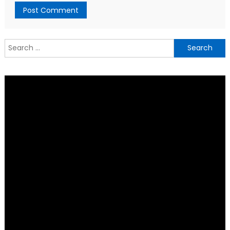
Search
for: