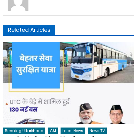
Related Articles
Breaking Uttarkhand
CM
Local News
News TV