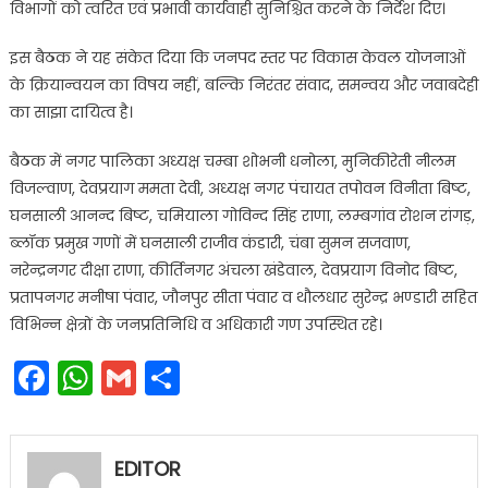
विभागों को त्वरित एवं प्रभावी कार्यवाही सुनिश्चित करने के निर्देश दिए।
इस बैठक ने यह संकेत दिया कि जनपद स्तर पर विकास केवल योजनाओं
के क्रियान्वयन का विषय नहीं, बल्कि निरंतर संवाद, समन्वय और जवाबदेही
का साझा दायित्व है।
बैठक में नगर पालिका अध्यक्ष चम्बा शोभनी धनोला, मुनिकीरेती नीलम
विजल्वाण, देवप्रयाग ममता देवी, अध्यक्ष नगर पंचायत तपोवन विनीता बिष्ट,
घनसाली आनन्द बिष्ट, चमियाला गोविन्द सिंह राणा, लम्बगांव रोशन रांगड़,
ब्लॉक प्रमुख गणों में घनसाली राजीव कंडारी, चंबा सुमन सजवाण,
नरेन्द्रनगर दीक्षा राणा, कीर्तिनगर अंचला खंडेवाल, देवप्रयाग विनोद बिष्ट,
प्रतापनगर मनीषा पंवार, जौनपुर सीता पंवार व थौलधार सुरेन्द्र भण्डारी सहित
विभिन्न क्षेत्रों के जनप्रतिनिधि व अधिकारी गण उपस्थित रहे।
Facebook
WhatsApp
Gmail
Share
EDITOR