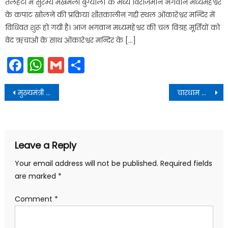
तलहटी में सुरम्य मखमली बुग्यालों के मध्य विराजमान भगवान मध्यमहेश्वर
के कपाट खोलने की प्रक्रिया शीतकालीन गद्दी स्थल ओंकारेश्वर मन्दिर में
विधिवत शुरू हो गयी है। आज भगवान मध्यमहेश्वर की चल विग्रह मूर्तियों को
वेद ऋचाओं के साथ ओंकारेश्वर मन्दिर के […]
Facebook
WhatsApp
Gmail
Share
Post
मुख्यमंत्री ने विभिन्न स्थलों का निरीक्षण किया
चारधाम यात्रा: खराब मौसम में नहीं होगी घोड़ा-खच्चरों की आवाजाही
navigation
Leave a Reply
Your email address will not be published.
Required fields
are marked
*
Comment
*