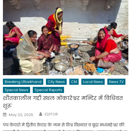
Breaking Uttarkhand
City News
CM
Local News
News TV
Special News
Special Reports
शीतकालीन गद्दी स्थल ओंकारेश्वर मन्दिर में विधिवत
शुरू
Author
Posted
EDITOR
May 20, 2025
on
पंच केदारो में द्वितीय केदार के नाम से विश्व विख्यात व बूढा़ मध्यमहेश्वर की