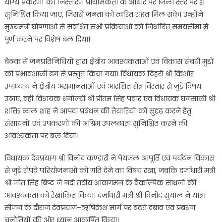
योग्य प्रकरणों का निस्तारण प्राथमिकता के आधार पर जिला स्तर पर ही
सुनिश्चित किया जाए, जिससे जनता को त्वरित राहत मिल सके। उन्होंने
मुख्यमंत्री घोषणाओं से संबंधित सभी प्रक्रियाओं को निर्धारित समयसीमा में
पूर्ण करने पर विशेष बल दिया।
बैठक में जनप्रतिनिधियों द्वारा क्षेत्रीय आवश्यकताओं एवं विकास संबंधी मुद्दों
को प्रभावशाली ढंग से प्रस्तुत किया गया। विधायक टिहरी श्री किशोर
उपाध्याय ने क्षेत्रीय असमानताओं एवं आरक्षित क्षेत्र विस्तार से जुड़े विषय
उठाए, वहीं विधायक धनोल्टी श्री प्रीतम सिंह पंवार एवं विधायक घनसाली श्री
शक्ति लाल शाह ने आपदा प्रबंधन की तैयारियों को सुदृढ़ करने हेतु
संसाधनों एवं उपकरणों की अग्रिम उपलब्धता सुनिश्चित करने की
आवश्यकता पर बल दिया।
विधायक देवप्रयाग श्री विनोद कण्डारी ने पेयजल आपूर्ति एवं पर्यटन विकास
से जुड़े रोपवे परियोजनाओं को गति देने का विषय रखा, जबकि दर्जाधारी मंत्री
श्री जोत सिंह बिष्ट ने नदी तटीय आवागमन के वैकल्पिक साधनों की
आवश्यकता को रेखांकित किया। दर्जाधारी मंत्री श्री विनोद सुयाल ने यात्रा
सीजन के दौरान देवप्रयाग–ऋषिकेश मार्ग पर बढ़ते दबाव एवं प्रबंधन
चुनौतियों की ओर ध्यान आकर्षित किया।