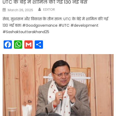
UTC के बेड़े में शामिल की गई 130 नई बस
Author
Posted
EDITOR
March 26, 2025
on
सेवा, सुशासन और विकास के तीन साल: UTC के बेड़े में शामिल की गई
130 नई बस। #Goodgovernance #UTC #development
#Sashaktauttarakhand25
Facebook
WhatsApp
Gmail
Share