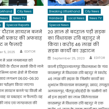
tarkhand
City News
Breaking Uttarkhand
City News
 News
News TV
Haridwar
Local News
News TV
s
Special Reports
Special News
के दौरान सायरन बजने
20 साल से बदहाल पड़ी सड़क
भी प्रकार की अफवाह
का विधायक रवि बहादुर ने
ट न फैलाएँ
किया 1 करोड़ 46 लाख की
सड़क कार्यों का उद्घाटन
Author
EDITOR
r 5, 2025
Author
Posted
EDITOR
September 25, 2023
ून में आम जनमानस को
on
ति के दौरान सतर्क किये जाने
काली हरिद्वार।ज्वालापुर विधानसभा के गांव
िभिन्न थाना क्षेत्रों में दिनांक
कासमपुर में विधायक रवि बहादुर ने 1करोड़
 सायं लगभग 06:00-06:30
46 लाख की सड़क के निर्माण कार्यों का
का परीक्षण किया जाएगा।
शुभारंभ किया।ग्राम कासमपुर, खादर, रणसूर
ौरान सायरन बजने पर किसी भी
अलावलपुर, पीतपूर,बोड़ाहेड़ी के ग्रामीणों को
वाह या घबराहट न फैलाएँ। यह
भी इन सड़कों का लाभ मिलेगा।ग्राम
 जांच एवं जागरूकता की
कासमपुर में विधायक रवि बहादुर ने एक