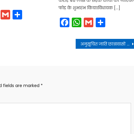
करोड़ 46 लाख के सड़क कार्यों का नारिय
फोड़ के शुभारंभ किया।विधायक […]
cebook
WhatsApp
Gmail
Share
Facebook
WhatsApp
Gmail
Share
अनुसूचित जाति छात्रावासों का निर्माण अक्टूबर तक पूरा करने के निर्देश
d fields are marked
*