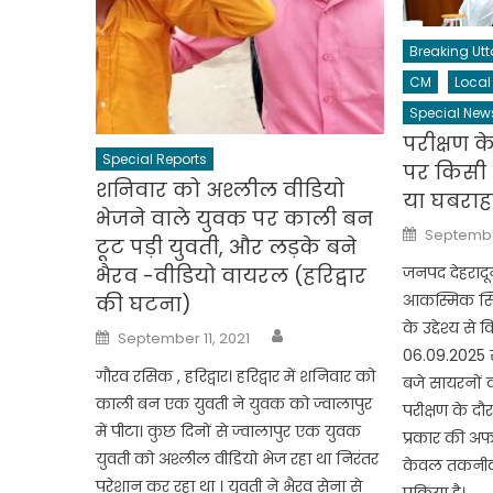
Breaking Ut
CM
Local
Special New
परीक्षण 
Special Reports
पर किसी 
शनिवार को अश्लील वीडियो
या घबराह
भेजने वाले युवक पर काली बन
Posted
Septembe
on
टूट पड़ी युवती, और लड़के बने
जनपद देहराद
भैरव -वीडियो वायरल (हरिद्वार
आकस्मिक स्थि
की घटना)
के उद्देश्य से व
Author
Posted
September 11, 2021
on
06.09.2025
गौरव रसिक , हरिद्वार। हरिद्वार में शनिवार को
बजे सायरनों 
काली बन एक युवती ने युवक को ज्वालापुर
परीक्षण के द
में पीटा। कुछ दिनों से ज्वालापुर एक युवक
प्रकार की अफ
युवती को अश्लील वीडियो भेज रहा था निरंतर
केवल तकनीकी
परेशान कर रहा था । युवती ने भैरव सेना से