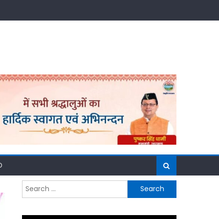
D
Search
for: