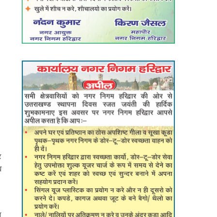
र
य
न