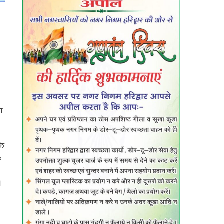
ा
के
े
।