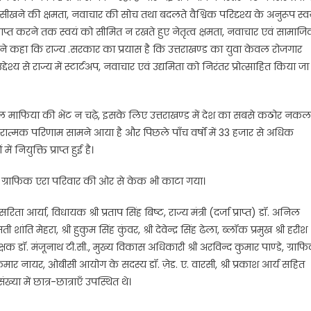
ो सीखने की क्षमता, नवाचार की सोच तथा बदलते वैश्विक परिदृश्य के अनुरूप स्व
ी प्राप्त करने तक स्वयं को सीमित न रखते हुए नेतृत्व क्षमता, नवाचार एवं सामाज
ने कहा कि राज्य .सरकार का प्रयास है कि उत्तराखण्ड का युवा केवल रोजगार
्य से राज्य में स्टार्टअप, नवाचार एवं उद्यमिता को निरंतर प्रोत्साहित किया जा
नकल माफिया की भेंट न चढ़े, इसके लिए उत्तराखण्ड में देश का सबसे कठोर नकल
ात्मक परिणाम सामने आया है और पिछले पाँच वर्षों में 33 हजार से अधिक
 नियुक्ति प्राप्त हुई है।
में ग्राफिक एरा परिवार की ओर से केक भी काटा गया।
ता आर्या, विधायक श्री प्रताप सिंह बिष्ट, राज्य मंत्री (दर्जा प्राप्त) डॉ. अनिल
मती शांति मेहरा, श्री हुकुम सिंह कुंवर, श्री देवेन्द्र सिंह ढेला, ब्लॉक प्रमुख श्री हरीश
 डॉ. मंजूनाथ टी.सी., मुख्य विकास अधिकारी श्री अरविन्द कुमार पाण्डे, ग्राफ
मार नायर, ओबीसी आयोग के सदस्य डॉ. ज़ेड. ए. वारसी, श्री प्रकाश आर्य सहित
या में छात्र-छात्राएँ उपस्थित थे।