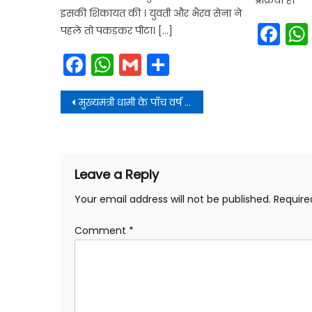
प्रक्रिया है।
इसकी शिकायत की । युवती और भैरव सेना ने
Fa
पहले तो पकड़कर पीटा। […]
Facebook
WhatsApp
Gmail
Share
Post
मुख्यमंत्री धामी के पाँच वर्ष पूर्ण: राज्यपाल बोले—जनविश्वास और विकास की निरंतरता का प्रतीक है यह उपलब्धि
navigation
Leave a Reply
Your email address will not be published.
Require
Comment
*