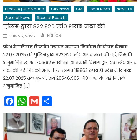
Breaking Uttarkhand
City News
CM
Local News
News TV
Special News
Special Reports
पुलिस द्वारा 822.820 ली0 शराब जब्त की
Author
Posted
EDITOR
July 25, 2025
on
प्रदेश में गतिमान त्रिस्तरीय पंचायत सामान्य निर्वाचन के दौरान दिनाक
22.07.2025 को पुलिस द्वारा 822.820 ली0 शराब जब्त की गई, जिसकी
अनुमानित लागत 701862 रूपये तथा आबकारी विभाग द्वारा 291 ली0 शराब
जब्त की गई जिसकी अनुमानित लागत 118863 रूपये है। प्रदेश में दिनांक
22.07.2025 तक कुल शराब 28546.905 ली0 जब्त की गई जिसकी
अनुमानित […]
Facebook
WhatsApp
Gmail
Share