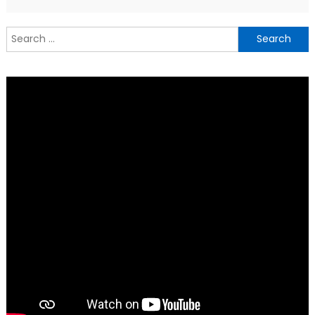
Search
for: