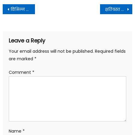
Post
विभिन्न स्टॉल का निरीक्षण किया एवं 11 लोगों को उत्तराखण्ड शिल्प रत्न पुरस्कार से सम्मानित किया
क्षतिग्रस्त पाइपलाइनों का निरीक्षण किया और पेयजल आपूर्ति व्यवस्था को जल्द से जल्द दुरुस्त करने के निर्देश दिए
navigation
Leave a Reply
Your email address will not be published.
Required fields
are marked
*
Comment
*
Name
*