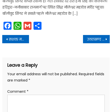
बॉलीवुड सिंगर वापस रवाना हो गए। रविवार देर रात हनी सिंह का काफिला
हरिद्वार-नजीबाबाद राजमार्ग पर स्थित सिद्ध नीलेश्वर महादेव मंदिर पहुंचा।
बॉलीवुड सिंगर ने सबसे पहले नीलेश्वर महादेव के […]
Facebook
WhatsApp
Gmail
Share
Post
सशक्त महिला, सशक्त राष्ट्र” की थीम पर वृहद मतदाता जागरूकता कार्यक्रम आयोजित किया
उत्तराखण्ड की चार धाम यात्रा के लिए हर स्तर पर तैयारी
navigation
Leave a Reply
Your email address will not be published.
Required fields
are marked
*
Comment
*