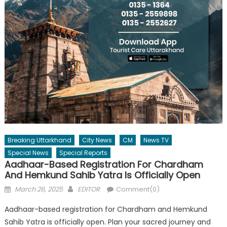
Breaking Uttarkhand
City News
CM
News TV
Special News
Special Reports
Aadhaar-Based Registration For Chardham
And Hemkund Sahib Yatra Is Officially Open
Posted
Author
March 26, 2025
EDITOR
Comment(0)
on
Aadhaar-based registration for Chardham and Hemkund
Sahib Yatra is officially open. Plan your sacred journey and