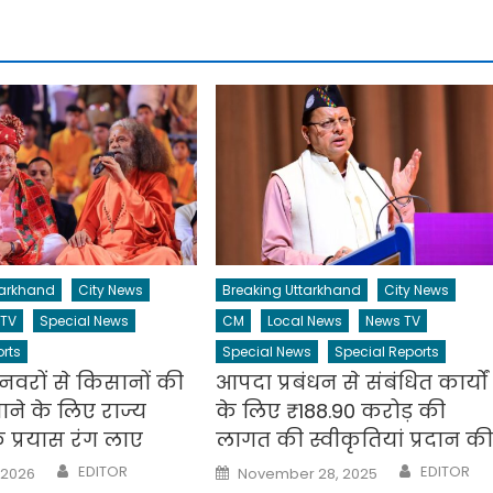
tarkhand
City News
Breaking Uttarkhand
City News
 TV
Special News
CM
Local News
News TV
rts
Special News
Special Reports
नवरों से किसानों की
आपदा प्रबंधन से संबंधित कार्यों
े के लिए राज्य
के लिए ₹188.90 करोड़ की
 प्रयास रंग लाए
लागत की स्वीकृतियां प्रदान क
Author
Author
Posted
EDITOR
EDITOR
 2026
November 28, 2025
on