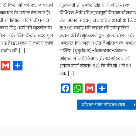
ों से किसानों की फसल बचाने
मुख्यमंत्री श्री पुष्कर सिंह धामी ने राज्य के
सरकार के प्रयास रंग लाए हैं।
विभिन्न क्षेत्रों की महत्वपूर्ण विकास योजना
ंत्री श्री शिवराज सिंह चौहान से
तथा आपदा प्रबंधन से संबंधित कार्यों के लि
री पुष्कर सिंह धामी की बातचीत के
₹188.90 करोड़ की लागत की स्वीकृतियां
ोजना के लिए केंद्रीय मदद पुनः
प्रदान की हैं। मुख्यमंत्री द्वारा राज्य योजना के
गई है। इस क्रम में केंद्रीय कृषि
अन्तर्गत विधानसभा क्षेत्र नैनीताल के अर्न्त
25 करोड़ की […]
गर्जिया (घुघुतीधार)-बेतालघाट-खैरना-
ओड़ाखान-भटेलिया-मुक्तेश्वर मोटर मार्ग
cebook
WhatsApp
Gmail
Share
(राज्य मार्ग संख्या-62) के कि.मी. 1 से 30
तक […]
Facebook
WhatsApp
Gmail
Share
वॉकल फॉर लोकल तथा लोकल फॉर ग्लोबल की थीम पर हाउस ऑफ हिमालयाज