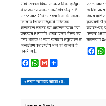
79वें स्वतंत्रता दिवस पर नगर निगम हरिद्वार
जंगली जानवर
में ध्वजारोहण समारोह आयोजित हरिद्वार, 15
के लिए राज्य 
अगस्त।आज 79वें स्वातंत्रता दिवस के अवसर
केंद्रीय कृषि म
पर नगर निगम हरिद्वार में गरिमामय
मुख्यमंत्री श्
ध्वजारोहण समारोह का आयोजन किया गया।
बाद घेर-बाड़ य
कार्यक्रम में महापौर श्रीमती किरण जैसल एवं
मिलनी शुरू हो 
नगर आयुक्त श्री नंदन कुमार ने संयुक्त रूप से
मंत्रालय ने ₹
ध्वजारोहण कर राष्ट्रीय ध्वज को सलामी दी।
Fa
कार्यक्रम […]
Facebook
WhatsApp
Gmail
Share
Post
समान नागरिक संहिता (यू.सी.सी) लागू करने की तैयारियों के सबंध में सचिवाल में बैठक ली
navigation