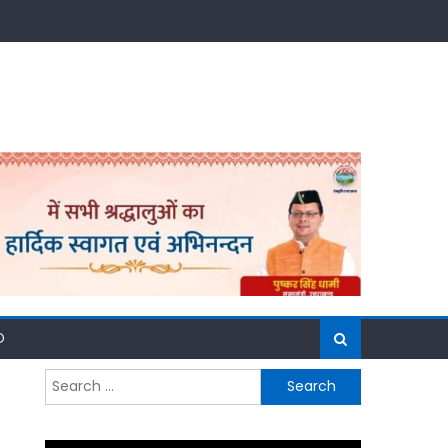
D
Search
for: