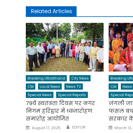
Related Articles
Breaking Uttarkhand
City News
Breaking Ut
CM
Local News
News TV
CM
News
Special News
Special Reports
Special Repo
79वें स्वतंत्रता दिवस पर नगर
जंगली जा
निगम हरिद्वार में ध्वजारोहण
फसल बचान
समारोह आयोजित
सरकार के
Author
Posted
Posted
EDITOR
August 17, 2025
March 13,
on
on