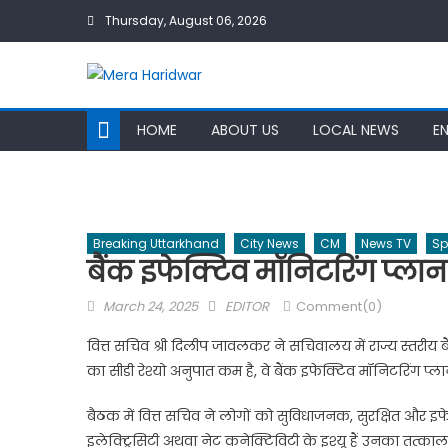
Skip
Thursday, August 06, 2026
to
content
HOME
ABOUT US
LOCAL NEWS
E
Breaking Uttarkhand
City News
CM
News TV
Sp
बैंक इफेक्टिव मॉनिटरिंग प्लान
Posted
Author
March 24, 2025
EDITOR
Comment(0)
on
वित्त सचिव श्री दिलीप जावलकर ने सचिवालय में राज्य स्तरीय ब
का सीडी रेश्यो अनुपात कम है, वे बैंक इफेक्टिव मॉनिटरिंग प्ल
बैठक में वित्त सचिव ने लोगों को सुविधाजनक, सुरक्षित और इफेक
इलेक्ट्रिसिटी अथवा नेट कनेक्टिविटी के इश्यू हैं उनका तत्काल