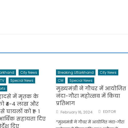
tarkhand
City News
Breaking Uttarkhand
City News
 TV
Special News
CM
Special News
मुख्यमंत्री ने गौचर में आयोजित
rts
नंदा-गौरा महोत्सव में किया
हादसे में मृतक के
प्रतिभाग
को ₹4-4 लाख और
Author
से घायलों को ₹1- 1
Posted
EDITOR
February 16, 2024
on
र्थिक सहायता दिए
*मुख्यमंत्री ने गौचर में आयोजित नंदा-गौरा
र्देश दिए