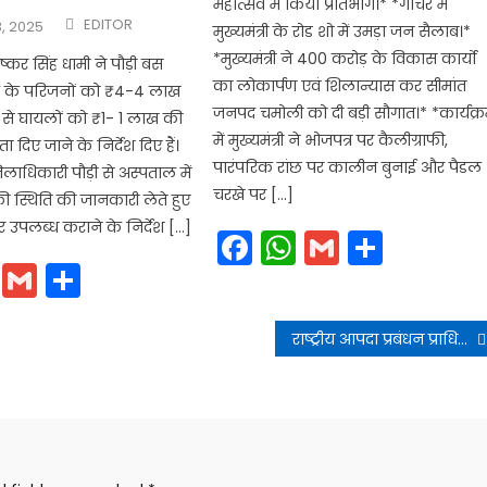
महोत्सव में किया प्रतिभाग।* *गौचर में
Author
EDITOR
, 2025
मुख्यमंत्री के रोड शो में उमड़ा जन सैलाब।*
*मुख्यमंत्री ने 400 करोड़ के विकास कार्यो
ी पुष्कर सिंह धामी ने पौड़ी बस
का लोकार्पण एवं शिलान्यास कर सीमांत
तक के परिजनों को ₹4-4 लाख
जनपद चमोली को दी बड़ी सौगात।* *कार्यक्
 से घायलों को ₹1- 1 लाख की
में मुख्यमंत्री ने भोजपत्र पर कैलीग्राफी,
 दिए जाने के निर्देश दिए हैं।
पारंपरिक रांछ पर कालीन बुनाई और पैडल
 जिलाधिकारी पौड़ी से अस्पताल में
चरखे पर […]
की स्थिति की जानकारी लेते हुए
 उपलब्ध कराने के निर्देश […]
Facebook
WhatsApp
Gmail
Share
cebook
WhatsApp
Gmail
Share
राष्ट्रीय आपदा प्रबंधन प्राधिकरण (एनडीएमए) के सहयोग से अप्रैल में मॉक ड्रिल आयोजित की जाएगी