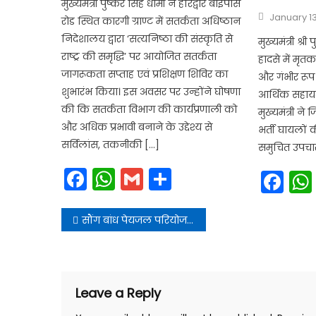
मुख्यमंत्री पुष्कर सिंह धामी ने हरिद्वार बाईपास
Posted
January 13
रोड स्थित कारगी ग्राण्ट में सतर्कता अधिष्ठान
on
निदेशालय द्वारा ‘सत्यनिष्ठा की संस्कृति से
मुख्यमंत्री श्र
राष्ट्र की समृद्धि’ पर आयोजित सतर्कता
हादसे में मृ
जागरूकता सप्ताह एवं प्रशिक्षण शिविर का
और गंभीर रूप
शुभारंभ किया। इस अवसर पर उन्होंने घोषणा
आर्थिक सहायता
की कि सतर्कता विभाग की कार्यप्रणाली को
मुख्यमंत्री ने
और अधिक प्रभावी बनाने के उद्देश्य से
भर्ती घायलों 
सर्विलांस, तकनीकी […]
समुचित उपचार
Facebook
WhatsApp
Gmail
Share
Fa
Post
सौंग बांध पेयजल परियोजना से जल संकट का समाधान
navigation
Leave a Reply