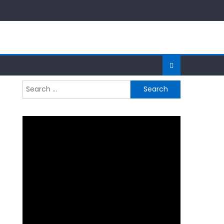
Search
for: