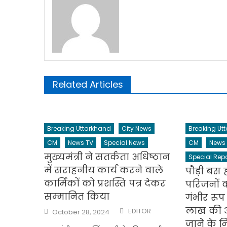
Related Articles
Breaking Uttarkhand
City News
Breaking Ut
CM
News TV
Special News
CM
News
मुख्यमंत्री ने सतर्कता अधिष्ठान
Special Repo
में सराहनीय कार्य करने वाले
पौड़ी बस 
कार्मिकों को प्रशस्ति पत्र देकर
परिजनों 
सम्मानित किया
गंभीर रूप 
Author
लाख की आ
Posted
EDITOR
October 28, 2024
on
जाने के नि