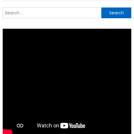
Search
for: