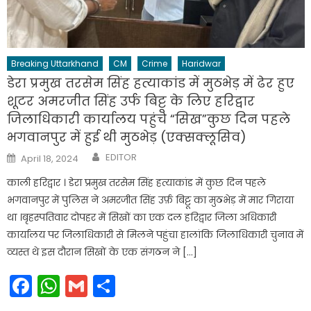
Breaking Uttarkhand
CM
Crime
Haridwar
डेरा प्रमुख तरसेम सिंह हत्याकांड में मुठभेड़ में ढेर हुए
शूटर अमरजीत सिंह उर्फ बिट्टू के लिए हरिद्वार
जिलाधिकारी कार्यालय पहुंचे “सिख”कुछ दिन पहले
भगवानपुर में हुई थी मुठभेड़ (एक्सक्लूसिव)
Author
Posted
EDITOR
April 18, 2024
on
काली हरिद्वार । डेरा प्रमुख तरसेम सिंह हत्याकांड में कुछ दिन पहले
भगवानपुर में पुलिस ने अमरजीत सिंह उर्फ़ बिट्टू का मुठभेड़ में मार गिराया
था ।बृहस्पतिवार दोपहर में सिखों का एक दल हरिद्वार जिला अधिकारी
कार्यालय पर जिलाधिकारी से मिलने पहुंचा हालांकि जिलाधिकारी चुनाव में
व्यस्त थे इस दौरान सिखों के एक संगठन ने […]
Facebook
WhatsApp
Gmail
Share