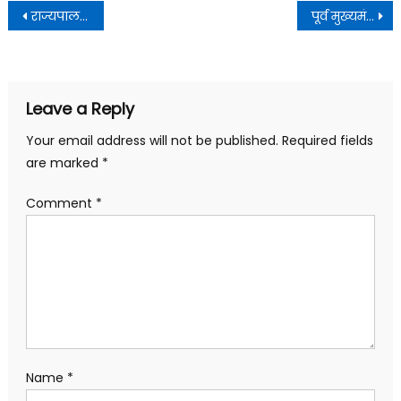
Post
राज्यपाल ने कहा कि हमारे भूतपूर्व सैनिक केवल सेना के ही नहीं, बल्कि पूरे राष्ट्र के आदर्श और प्रेरणा स्रोत हैं
पूर्व मुख्यमंत्री मेजर जनरल भुवन चंद्र खंडूड़ी (से.नि.) का कुशलक्षेम जाना
navigation
Leave a Reply
Your email address will not be published.
Required fields
are marked
*
Comment
*
Name
*