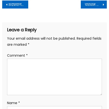
Post
रुद्रप्रयाग में विभिन्न प्रतिष्ठानों का निरीक्षण कर बेहतर साफ सफाई व्यवस्था के दिए निर्देश
चारधाम यात्रियों की सुविधा के लिए ई-स्वास्थ्य धाम एप की शुरूआत-सीएस राधा रतूड़ी
navigation
Leave a Reply
Your email address will not be published.
Required fields
are marked
*
Comment
*
Name
*