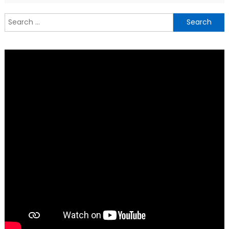
Search
for: