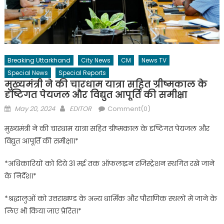
Breaking Uttarkhand
City News
CM
News TV
Special News
Special Reports
मुख्यमंत्री ने की चारधाम यात्रा सहित ग्रीष्मकाल के
दृष्टिगत पेयजल और विद्युत आपूर्ति की समीक्षा
Posted
Author
May 20, 2024
EDITOR
Comment(0)
on
मुख्यमंत्री ने की चारधाम यात्रा सहित ग्रीष्मकाल के दृष्टिगत पेयजल और
विद्युत आपूर्ति की समीक्षा।*
*अधिकारियों को दिये 31 मई तक ऑफलाइन रजिस्ट्रेशन स्थगित रखे जाने
के निर्देश।*
*श्रद्धालुओं को उत्तराखण्ड के अन्य धार्मिक और पौराणिक स्थलों में जाने के
लिए भी किया जाए प्रेरित।*