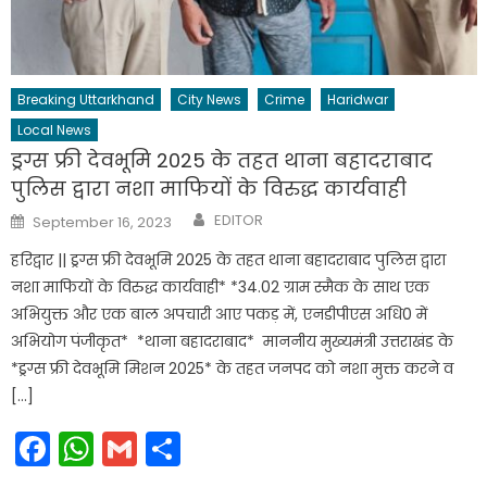
Breaking Uttarkhand
City News
Crime
Haridwar
Local News
ड्रग्स फ्री देवभूमि 2025 के तहत थाना बहादराबाद
पुलिस द्वारा नशा माफियों के विरुद्ध कार्यवाही
Author
Posted
EDITOR
September 16, 2023
on
हरिद्वार || ड्रग्स फ्री देवभूमि 2025 के तहत थाना बहादराबाद पुलिस द्वारा
नशा माफियों के विरुद्ध कार्यवाही* *34.02 ग्राम स्मैक के साथ एक
अभियुक्त और एक बाल अपचारी आए पकड़ में, एनडीपीएस अधि0 में
अभियोग पंजीकृत* *थाना बहादराबाद* माननीय मुख्यमंत्री उत्तराखंड के
*ड्रग्स फ्री देवभूमि मिशन 2025* के तहत जनपद को नशा मुक्त करने व
[…]
Facebook
WhatsApp
Gmail
Share