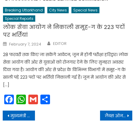
Breaking Uttarkhand
City News
Special News
Special Reports
लोक सेवा आयोग ने निकाली समूह-ग के 223 पदों
पर भर्तियां
Author
Posted
EDITOR
February 7, 2024
on
28 फरवरी तक किए जा सकेंगे आवेदन, जून में होगी परीक्षा हरिद्वार। लोक
सेवा आयोग की ओर से युवाओं को रोजगार देने के लिए सुनहरा अवसर
दिया गया है। आयोग की ओर से प्रदेश के विभिन्न विभागों में समूह-ग के
खाली पड़े 223 पदों पर भर्तियाें निकाली गई हैं। जून में आयोग की ओर से
[…]
Facebook
WhatsApp
Gmail
Share
Post
मुख्यमंत्री ने प्रधानमंत्री से भेंट कर उन्हें तीसरी बार देश का प्रधानमंत्री बनने पर दी शुभकामनाएं।
लैब्स ऑन व्हील्स’’ मोबाइल सांइस लैब प्रोजेक्ट चार जिलों में आरम्भ किया जाएगा-मुख्य सचिव
navigation