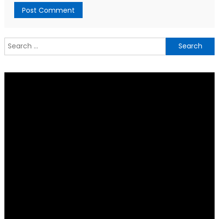
Search
for: