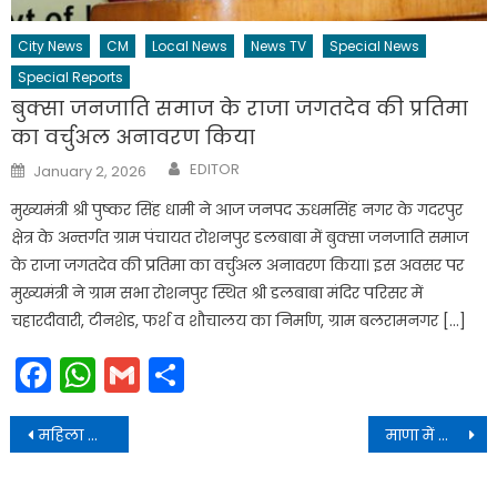
City News
CM
Local News
News TV
Special News
Special Reports
बुक्सा जनजाति समाज के राजा जगतदेव की प्रतिमा
का वर्चुअल अनावरण किया
Author
Posted
EDITOR
January 2, 2026
on
मुख्यमंत्री श्री पुष्कर सिंह धामी ने आज जनपद ऊधमसिंह नगर के गदरपुर
क्षेत्र के अन्तर्गत ग्राम पंचायत रोशनपुर डलबाबा में बुक्सा जनजाति समाज
के राजा जगतदेव की प्रतिमा का वर्चुअल अनावरण किया। इस अवसर पर
मुख्यमंत्री ने ग्राम सभा रोशनपुर स्थित श्री डलबाबा मंदिर परिसर में
चहारदीवारी, टीनशेड, फर्श व शौचालय का निर्माण, ग्राम बलरामनगर […]
Facebook
WhatsApp
Gmail
Share
Post
महिला स्वयं सहायता समूहों से लेकर परिवहन कारोबारियों तक की आजीविका को सहारा मिला
माणा में आयोजित दो दिवसीय “देवभूमि सांस्कृतिक महोत्सव 2025” के समापन समारोह में प्रतिभाग किया
navigation