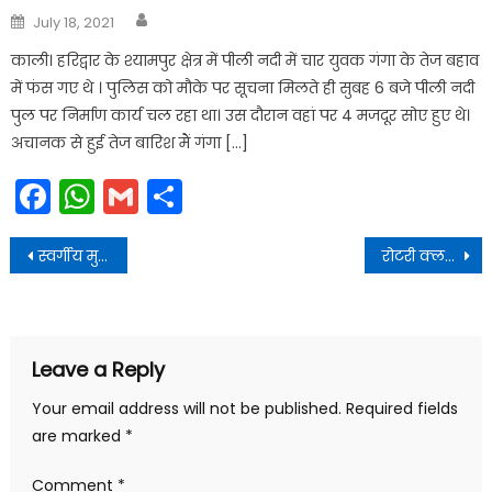
Author
Posted
July 18, 2021
on
काली। हरिद्वार के श्यामपुर क्षेत्र में पीली नदी में चार युवक गंगा के तेज बहाव
में फंस गए थे । पुलिस को मौके पर सूचना मिलते ही सुबह 6 बजे पीली नदी
पुल पर निर्माण कार्य चल रहा था। उस दौरान वहां पर 4 मजदूर सोए हुए थे।
अचानक से हुई तेज बारिश मैं गंगा […]
Facebook
WhatsApp
Gmail
Share
Post
स्वर्गीय मुन्नी देवी में हमेशा जनसेवा की ललक दिखाई दी
रोटरी क्लब कनखल एवं ब्लड वॉलियंटर्स, हरिद्वार आपको सादर आमंत्रित करते हैं
navigation
Leave a Reply
Your email address will not be published.
Required fields
are marked
*
Comment
*