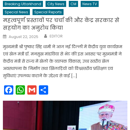
Breaking Uttarkhand
City News
CM
News TV
Special News
Special Reports
महत्वपूर्ण प्रस्तावों पर चर्चा की और केंद्र सरकार से
सहयोग का अनुरोध किया
Author
Posted
EDITOR
August 22, 2025
on
मुख्यमंत्री श्री पुष्कर सिंह धामी ने आज नई दिल्ली में केंद्रीय युवा कार्यक्रम
एवं खेल मंत्री डॉ. मनसुख मांडविया से भेंट की इस अवसर पर मुख्यमंत्री ने
केंद्रीय मंत्री से राज्य में खेलों के व्यापक विकास, उच्च स्तरीय खेल
अवस्थापना के निर्माण तथा खिलाड़ियों को विश्वस्तरीय प्रशिक्षण एवं
सुविधाएं उपलब्ध कराने के उद्देश्य से कई […]
Facebook
WhatsApp
Gmail
Share