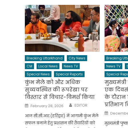
Breaking Uttarkhand
City News
Breaking Ut
CM
Local News
News TV
News TV
Special News
Special Reports
Special Repo
कुंभ मेले को और अधिक
मुख्यमंत्र
सुव्यवस्थित की रूपरेखा पर
एक दिवसी
विस्तार से विचार-विमर्श किया
के दौरान व
प्रतिभाग 
Author
Posted
EDITOR
February 28, 2026
on
Posted
December
आज सी.सी.आर.(हरिद्वार) में आगामी कुंभ मेले
on
सफल बनाने हेतु प्रशासन की तैयारियों को
मुख्यमंत्री पु