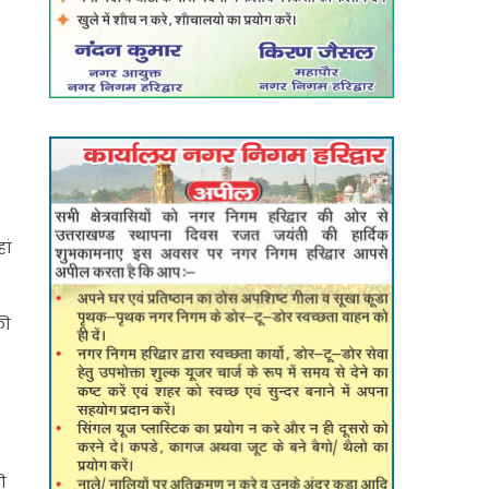
ां
की
ी