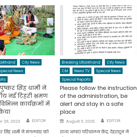
tarkhand
City News
Breaking Uttarkhand
City News
Special News
CM
News TV
Special News
rts
Special Reports
ी पुष्कर सिंह धामी ने
Please follow the instructio
य नई टिहरी भ्रमण
of the administration, be
िभिन्न कार्यक्रमों में
alert and stay in a safe
किया
place
Author
Author
Posted
EDITOR
EDITOR
 26, 2023
August 11, 2025
on
ष्कर सिंह धामी ने मंगलवार को
राज्य आपदा परिचालन केंद्र, देहरादून ने