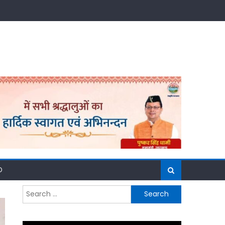
D
Search
for: