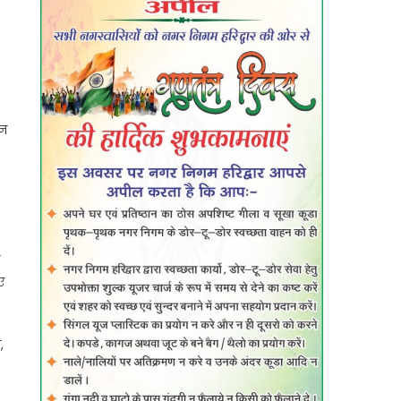
शन
ए
,