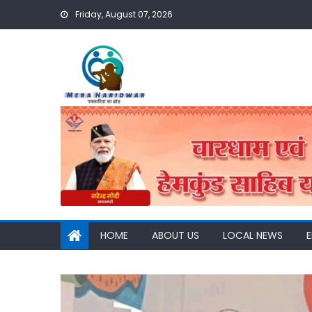
Skip
Friday, August 07, 2026
to
content
HOME
ABOUT US
LOCAL NEWS