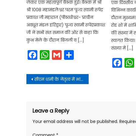
लेकर एक महत्वपूर्ण बैठक हुई। बैठक में श्री
एक दिवसीय नई
श्री 1008 महामंडलेश्वर परम पूज्य स्वामी रूपेंद्र
विभिन्न कार्यक
प्रकाश जी महाराज (पीठाधीश्वर- प्राचीन
दौरान मुख्यमंत
अवधूत मंडल हरिद्वार) पूज्य स्वामी रूपेंद्रप्रकाश
रोड शो में शाम
जी ने सभी संत समाज की ओर से कहा कि
की संख्या में 
कुंभ मेले के दौरान बिजली व […]
स्वागत किया। म
संख्या में […]
Facebook
WhatsApp
Gmail
Share
Fa
Post
सीएम धामी के नेतृत्व में भाजपा का केदारनाथ में कीर्तिमान स्थापित
navigation
Leave a Reply
Your email address will not be published.
Require
Comment
*