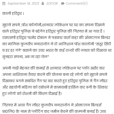
Posted
Author
September 18, 2023
EDITOR
Comment(0)
on
काली हरिद्वार ।
सुहाने सपने ,पॉश कॉलोनी,शानदार लोकेशन पर घर का सपना दिखाने
वाले हरिद्वार पुलिस ने बड़ेगेंग हरिद्वार पुलिस की गिरफ्त में आ गया हैं ।
एसएसपी हरिद्वार परमेंद्र डोबाल ने पत्रकार वार्ता कहा की ऑक्टागन बिल्डर
का मालिक कुलदीप नन्दराजोग ने दो आलिशान पॉश कालोनी “संतूर सिटी
व हर हर गंगे” बसाने का उत्तर भारत के कई राज्यों की जनता को दिखाया था
सुनहरा सपना, अब जा रहा जेल*
अपनी गाढ़ी मेहनत की कमाई से शानदार लोकेशन पर प्लॉट खरीद कर
अपना आशियाना तैयार करने की योजना बना रहे लोगों को सुहाने सपने
दिखाकर ठगने संबंधित गैंग पर वार करते हुए हरिद्वार पुलिस ने गैंग लीडर
और सहयोगी महिला को दबोचने में कामयाबी हासिल कर ठगी के शिकार
हुए लोगों को रोशनी की किरण दिखाई है।
गिरफ्त में आया गैंग लीडर कुलदीप नन्दराजोग ने ऑक्टागन बिल्डर्स
प्रा0लि0 के नाम से प्लॉटिंग कर जमीन बेचने की कम्पनी बनाई है। उक्त