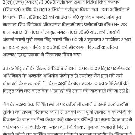
2(ख)(एक)(ग्यारह)/3 उ0प्र0गिरोहबन्द समाज विरोधी क्रियाकलाप
(निवारण) अधि0 के तहत अभियोग पंजीकृत किया गया । उक्त अभियोग मे
दिनांक- 17धारा09धारा23 को वांछित अभि0 कुलदीप नन्दराजोग पुत्र
सतपाल नि0 निदेशक ऑक्टागन बिल्डर्स एण्ड प्रमोटर्स प्रा0लि0 H- 218
हाल पता D-3 नोएडा गौतमबुद्धनगर नोएडा उ0प्र0 व उसकी सहयोगी
अंजली त्यागी पुत्री चमन सिंह त्यागी नि0 90 जी अनुकम्पा अपार्टमेन्ट अभय
खण्ड इन्द्रापुरम गाजियाबाद उ0प्र0 को ऑक्टागन बिल्डर्स कार्यालय
शान्तरशाहबहादराबाद से गिरफ्तार किया गया।
उक्त अभियुक्तों के विरुद्ध वर्ष 2018 मे थाना बहादराबाद हरिद्वार पर गैंगस्टर
अधिनिमय के अन्तर्गत अभियोग पंजीकृत है। उपरोक्त गैंग द्वारा की गयी
धोखाधडी के सम्बन्धमे गैंग के सदस्यों के बैंक अकाउन्ट एवं अभिलेखो की
विस्तृत जाँच कर वास्तविक धोखाधडी की रकम की जानकारी की जा रही है।
गैंग के सदस्य एक निश्चित स्थान पर कॉलोनी बनाने व उसमे वर्ल्ड क्लॉस
सुविधा का सपना दिखाकर लोगों से उनकी जमा पूंजी एडवांस व कॉलोनी के
विकास के नाम पर पैसा लेकर उन्हे बार-बार रजिस्ट्री का समय देकर बाद मे
वही प्लॉट अन्य व्यक्ति को ज्यादा दामों मे बेचकर मुनाफा कमाते हैं जिससे
सैकडों लोगों का आर्थिक नुकसान पहुँचा है। सरगना कुलदीप के खिलाफ हैं