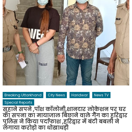
Breaking Uttarkhand
City News
Haridwar
News TV
Special Reports
सुहाने सपने ,पॉश कॉलोनी,शानदार लोकेशन पर घर
का सपना का मायाजाल बिछाने वाले गैंग का हरिद्वार
पुलिस ने किया पर्दाफाश ,हरिद्वार में बंटी बबली ने
लगाया करोड़ो का धोखाधड़ी