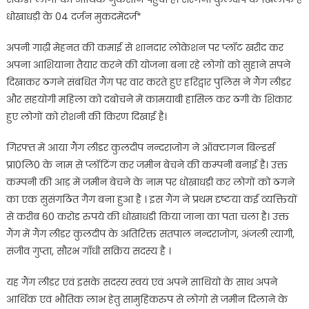
धोखाधड़ी के 04 दर्जन मुकदमेंदर्ज*
अपनी गाढ़ी मेहनत की कमाई से शानदार लोकेशन पर प्लॉट खरीद कर
अपना आशियाना तैयार करने की योजना बना रहे लोगों को सुहाने सपने
दिखाकर ठगने संबंधित गैंग पर वार करते हुए हरिद्वार पुलिस ने गैंग लीडर
और सहयोगी महिला को दबोचने में कामयाबी हासिल कर ठगी के शिकार
हुए लोगों को रोशनी की किरण दिखाई है।
गिरफ्त में आया गैंग लीडर कुलदीप नन्दराजोग ने ऑक्टागन बिल्डर्स
प्रा0लि0 के नाम से प्लॉटिंग कर जमीन बेचने की कम्पनी बनाई है। उक्त
कम्पनी की आड़ में जमीन बेचने के नाम पर धोखाधडी कर लोगों को ठगने
का एक सुसंगठित गैग बना हुआ है । इस गैंग ने प्रथम दृष्टया कई व्यक्तियों
से करीब 60 करोड रुपये की धोखाधडी किया जाना का पता चला है। उक्त
गैंग में गैंग लीडर कुलदीप के अतिरिक्त सतपाल नन्दराजोग, अंजली त्यागी,
संजीव गुप्ता, सौरभ गाँधी सक्रिय सदस्य है ।
यह गैंग लीडर एवं इसके सदस्य स्वयं एवं अपने साथियो के साथ अपने
आर्थिक एवं भौतिक लाभ हेतु सामुहिकरुप से लोगो से जमीन दिलाने के