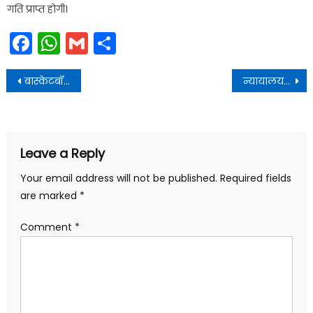
गति प्राप्त होगी।
Facebook
WhatsApp
Gmail
Share
Post
बास्केटबॉल एसोसिएशन ऑफ उत्तराखंड की वार्षिक बैठक का आयोजन
न्यायालय के आदेश के बाद भी पेश न होने वालों पर पुलिस की कार्रवाई
navigation
Leave a Reply
Your email address will not be published.
Required fields
are marked
*
Comment
*