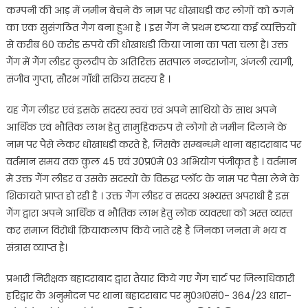
कम्पनी की आड़ में जमीन बेचने के नाम पर धोखाधडी कर लोगों को ठगने
का एक सुसंगठित गैग बना हुआ है । इस गैंग ने प्रथम दृष्टया कई व्यक्तियों
से करीब 60 करोड रुपये की धोखाधडी किया जाना का पता चला है। उक्त
गैंग में गैंग लीडर कुलदीप के अतिरिक्त सतपाल नन्दराजोग, अंजली त्यागी,
संजीव गुप्ता, सौरभ गाँधी सक्रिय सदस्य है ।
यह गैंग लीडर एवं इसके सदस्य स्वयं एवं अपने साथियो के साथ अपने
आर्थिक एवं भौतिक लाभ हेतु सामुहिकरुप से लोगो से जमीन दिलाने के
नाम पर पैसे लेकर धोखाधडी करते है, जिसके सम्बन्धमे थाना बहादराबाद पर
वर्तमान समय तक कुल 45 एवं उ0प्र0मे 03 अभियोग पंजीकृत है । वर्तमान
मे उक्त गैंग लीडर व उसके सदस्यों के विरुद्ध प्लॉट के नाम पर पैसा लेने के
शिकायते प्राप्त हो रही है । उक्त गैंग लीडर व सदस्य अभ्यस्त अपराधी है इस
गैंग द्वारा अपने आर्थिक व भौतिक लाभ हेतु लोक व्यवस्था को अस्त व्यस्त
कर समाज विरोधी क्रियाकलाप किये जाते रहे है जिनका जनता मे भय व
संत्रास व्याप्त है।
प्रभारी निरीक्षक बहादराबाद द्वारा तैयार किये गए गैंग चार्ट पर जिलाधिकारी
हरिद्वार के अनुमोदन पर थाना बहादराबाद पर मु0अ0सं0- 364/23 धारा-