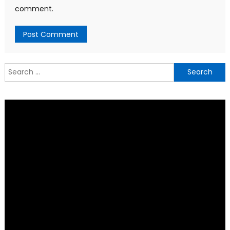
comment.
Search
for: