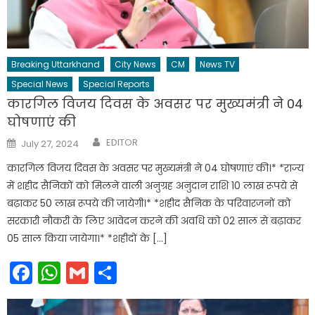
Breaking Uttarkhand
City News
CM
News TV
Special News
Special Reports
कारगिल विजय दिवस के अवसर पर मुख्यमंत्री ने 04
घोषणाएं की
Author
Posted
EDITOR
July 27, 2024
on
कारगिल विजय दिवस के अवसर पर मुख्यमंत्री ने 04 घोषणाएं की।* *राज्य
में शहीद सैनिकों को मिलने वाली अनुग्रह अनुदान राशि 10 लाख रूपये से
बढ़ाकर 50 लाख रूपये की जायेगी।* *शहीद सैनिक के परिवारजनों को
सरकारी नौकरी के लिए आवेदन करने की अवधि को 02 साल से बढ़ाकर
05 साल किया जायेगा।* *शहीदों के […]
Facebook
WhatsApp
Gmail
Share