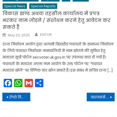
Special News
Special Reports
विकास खण्ड अथवा तहसील कार्यालय में प्रपत्र
भरकर नाम जोड़ने / संशोधन करने हेतु आवेदन कर
सकते हैं
Author
Posted
EDITOR
May 23, 2025
on
राज्य निर्वाचन आयोग द्वारा आगामी त्रिस्तरीय पंचायतों के सामान्य निर्वाचन
के लिये पंचायत निर्वाचक नामावलियों में नाम खोजने की सुविधा हेतु
मतदाता सूची पोर्टल secvoter.uk.gov.in पर उपलब्ध करा दी गयी है।
पंचायतों के मतदाता अपना नाम आयोग के उक्त पोर्टल पर ‘‘पंचायत
मतदाता खोजें’’ पर क्लिक कर खोज सकते हैं। इस संबंध में सचिव राज्य […]
Facebook
WhatsApp
Gmail
Share
Post
रोपवे विकास के लिए केन्द्रीय मंत्रीमंडल द्वारा मंजूरी दिए जाने पर प्रधानमंत्री मोदी का आभार व्यक्त किया
प्रधानमंत्री ने मुखवा से दिया शीतकालीन यात्रा का जोरदार संदेश
navigation