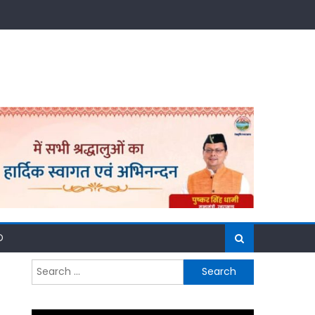
D
Search
for: