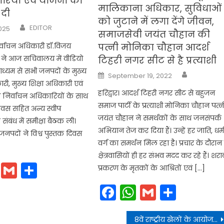
ारियों एवं योजना की
मालिकाना अधिकार, सुविधाओं
दी
को जुटाने में लगा देंगे जीवन,
Author
EDITOR
2025
समाजसेवी जयंत चौहान की
र्वाचन अधिकारी डॉ.विजय
पत्नी मोनिका चौहान आदर्श
े ने आज सचिवालय में वीडियो
टिहरी नगर सीट से है प्रत्याशी
 माध्यम से सभी जनपदों के मुख्य
Author
Posted
September 19, 2022
on
ी, मुख्य शिक्षा अधिकारी एवं
हरिद्वार। आदर्श टिहरी नगर सीट से बहुजन
निर्वाचन अधिकारियों के साथ
समाज पार्टी के प्रत्याशी मोनिका चौहान पत्न
दिवस सहित अन्य स्वीप
जयंत चौहान ने समर्थकों के साथ जनसंपर्क
संबंध में समीक्षा बैठक ली।
अभियान तेज कर दिया हैं। उन्हें हर जाति, धर्
जनपदों ने विश्व पुस्तक दिवस
वर्ग का समर्थन मिल रहा है। प्रचार के दौरान 
क्षेत्रवासियों ही हर संभव मदद कर रहे हैं। शरा
cebook
WhatsApp
Gmail
Share
प्रकरण के मृतकों के आश्रितों एवं […]
Facebook
WhatsApp
Gmail
Share
8वें राष्ट्रीय खेलों के आयोजन में उत्तराखण्ड को इंडियन ऑयल काॅरपोरेशन (आईओसी) का साथ मिला