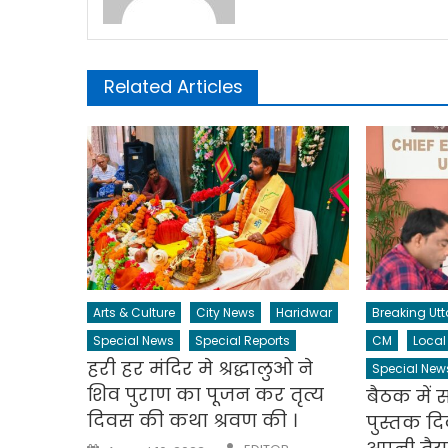
Related Articles
Arts & Culture
City News
Haridwar
Breaking Ut
Special News
Special Reports
CM
Local
हरी हर मंदिर मे श्रद्धालुओ ने
Special New
शिव पुराण का पूजन कर तृत्य
बैठक में 
दिवस की कथा श्रवण की ।
पुस्तक द
Author
Posted