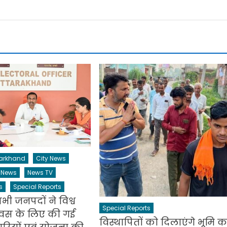
tarkhand
City News
 News
News TV
s
Special Reports
सभी जनपदों ने विश्व
Special Reports
िवस के लिए की गई
विस्थापितों को दिलाएंगे भूमि क