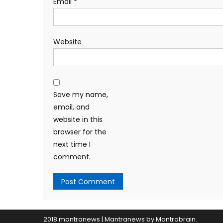
Email
*
Website
Save my name,
email, and
website in this
browser for the
next time I
comment.
2018 mantranews
|
Mantranews by
Mantrabrain
.