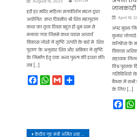
अपनी तैय
EDITOR
August 16, 2023
on
जानकारी 
हरी हर मंदिर महिला संगकीर्तन मंडल द्वारा
Posted
April 18, 
अयोजित सप्त दिवसीय श्री शिव महापुराण
on
कथा का तृत्य दिवस बहुत ही धूम धाम से
अपर मुख्य नि
मनाया गया जिसमे कथा व्यास आचार्य
कुमार जोगदंड
विकास जोशी ने सृष्टि उत्पति के बारे मे शिव
कॉन्फ्रेंस के
पुराण’ के अनुसार शिव और अंबिका ने सृष्टि
विकास अधिकार
के निर्माण हेतु एक अन्य पुरुष की इच्छा की।
सहायक जिला 
तब […]
विश्व पुस्तक 
गतिविधियों के 
Facebook
WhatsApp
Gmail
Share
बैठक में सभी 
के लिए […]
Fa
Post
केंद्रीय गृह मंत्री अमित शाह के निर्देशन में प्रदेश में मादक पदार्थों के डिस्पोजल हेतु विशेष अभियान चलाया