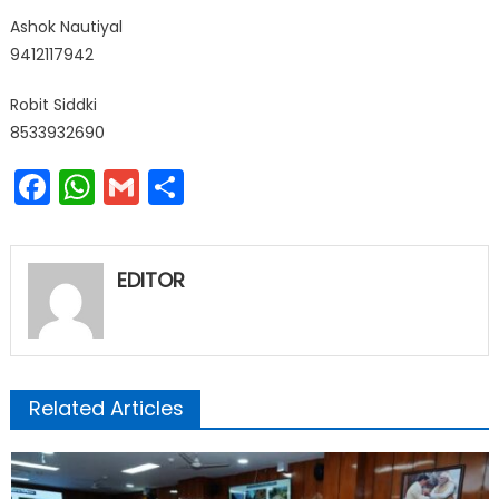
Ashok Nautiyal
9412117942
Robit Siddki
8533932690
Facebook
WhatsApp
Gmail
Share
EDITOR
Related Articles