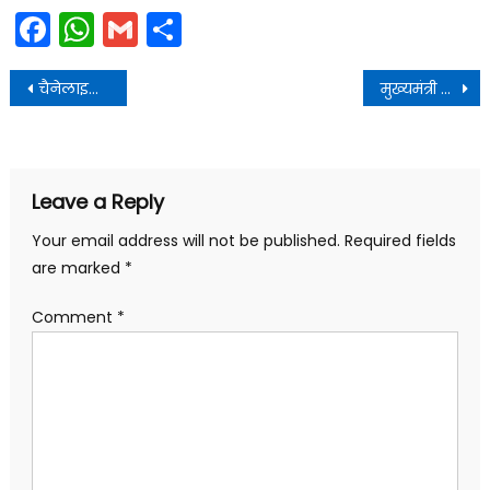
Facebook
WhatsApp
Gmail
Share
Post
चैनेलाइजेशन के लिए समुचित कदम उठाने के निर्देश दिए
मुख्यमंत्री ने थाईलैंड को एशियन ओपन शॉर्ट ट्रैक स्पीड स्केटिंग चैंपियनशिप ट्रॉफी प्रदान की
navigation
Leave a Reply
Your email address will not be published.
Required fields
are marked
*
Comment
*