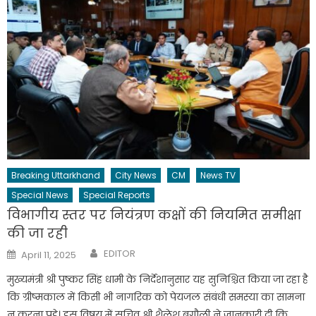
Breaking Uttarkhand
City News
CM
News TV
Special News
Special Reports
विभागीय स्तर पर नियंत्रण कक्षों की नियमित समीक्षा
की जा रही
Author
Posted
EDITOR
April 11, 2025
on
मुख्यमंत्री श्री पुष्कर सिंह धामी के निर्देशानुसार यह सुनिश्चित किया जा रहा है
कि ग्रीष्मकाल में किसी भी नागरिक को पेयजल संबंधी समस्या का सामना
न करना पड़े। इस विषय में सचिव श्री शैलेश बगौली ने जानकारी दी कि