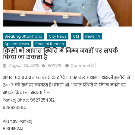
Breaking Uttarkhand
City News
CM
News TV
Special News
Special Reports
किसी भी आपात स्थिति में निम्न नंबरों पर संपर्क
किया जा सकता है
Posted
Author
August 23, 2025
EDITOR
Comment(0)
on
आपदा एवं बचाव राहत कार्य के दृष्टिगत तहसील प्रशासन थराली मुस्तैदी से
24×7 की तर्ज पर कार्यरत है। किसी भी आपात स्थिति में निम्न नंबरों पर
संपर्क किया जा सकता है –
Pankaj Bhatt 9627254312
9286331614
Akshay Pankaj
8130115241