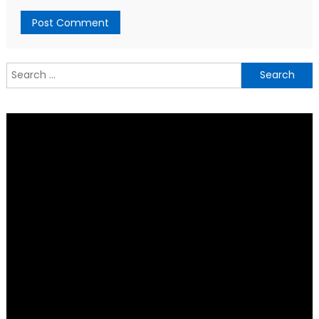
Search
for: