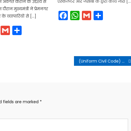
एस्केलेटर और जेसीबी के द्वारा कार्य जारी […
 से अवगत कराने के उद्देश्य से
ौरान मुख्यमंत्री ने प्रेमनगर
Facebook
WhatsApp
Gmail
Share
 के व्यापारियों से […]
cebook
WhatsApp
Gmail
Share
(Uniform Civil Code) विषय पर एक महत्वपूर्ण कार्यशाला का आयोजन किया
d fields are marked
*