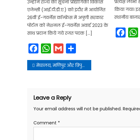
प्रत्यक्ष लाभों
उन्होंने राज्य की सूचना प्रौद्योगिकी विकास
किया गया। इस द
एजेन्सी (आई.टी.डी.ए.) को इंदौर में आयोजित
स्थानीय बाज़ार
26वीं ई-गवर्नेंस कॉन्फ्रेंस में अपुणी सरकार
पोर्टल को नेशनल ई-गवर्नेंस अवार्ड 2023 के
Fa
साथ प्रदान किये गये रजत पदक […]
Facebook
WhatsApp
Gmail
Share
Post
मेघालय, मणिपुर और त्रिपुरा के नागरिकों को राज्य स्थापना दिवस की हार्दिक शुभकामनाएँ
navigation
Leave a Reply
Your email address will not be published.
Require
Comment
*