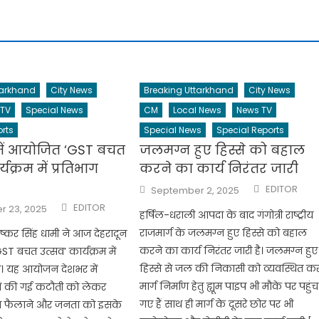
tarkhand
City News
Breaking Uttarkhand
City News
 TV
Special News
CM
Local News
News TV
rts
Special News
Special Reports
 में आयोजित ‘GST बचत
जलमग्न हुए हिस्से को बहाल
्यक्रम में प्रतिभाग
करने का कार्य निरंतर जारी
Author
Posted
EDITOR
September 2, 2025
on
Author
EDITOR
 23, 2025
हर्षिल-धराली आपदा के बाद गंगोत्री राष्ट्रीय
राजमार्ग के जलमग्न हुए हिस्से को बहाल
ी पुष्कर सिंह धामी ने आज देहरादून
करने का कार्य निरंतर जारी है। जलमग्न हुए
ST बचत उत्सव’ कार्यक्रम में
हिस्से से जल की निकासी को व्यवस्थित क
ा। यह आयोजन देशभर में
मार्ग निर्माण हेतु ह्यूम पाइप भी मौके पर पहुंच
में की गई कटौती को लेकर
गए हैं साथ ही मार्ग के दूसरे छोर पर भी
 फैलाने और जनता को इसके