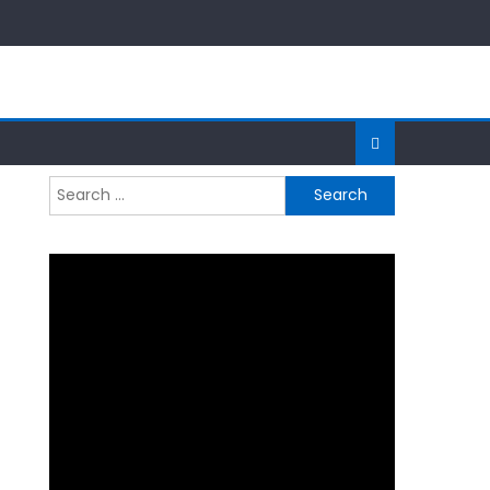
Search
for: