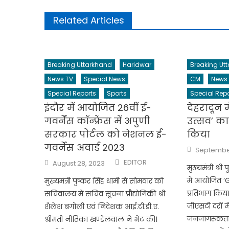
Related Articles
Breaking Uttarkhand
Haridwar
Breaking Ut
News TV
Special News
CM
News
Special Reports
Sports
Special Repo
इंदौर में आयोजित 26वीं ई-
देहरादून
गवर्नेंस कॉन्फ्रेंस में अपुणी
उत्सव’ कार
सरकार पोर्टल को नेशनल ई-
किया
गवर्नेंस अवार्ड 2023
Posted
September
on
Author
Posted
EDITOR
August 28, 2023
on
मुख्यमंत्री श्र
में आयोजित ‘G
मुख्यमंत्री पुष्कर सिंह धामी से सोमवार को
प्रतिभाग किय
सचिवालय में सचिव सूचना प्रौद्योगिकी श्री
जीएसटी दरों 
शैलेश बगोली एवं निदेशक आई.टी.डी.ए.
जनजागरूकता
श्रीमती नीतिका खण्डेलवाल ने भेंट की।